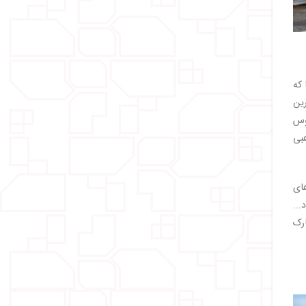
 که
ین
وس
هبی
های
...
ارک