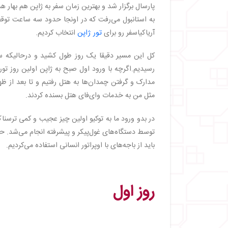
・
روز اول هاکونه
پارسال برگزار شد و بهترین زمان سفر به ژاپن هم بهار ه
・
روز دوم هاکونه
به استانبول می‌رفت که در اونجا حدود سه ساعت توقف د
・
روز آخر سفر
آریاکیاسفر رو برای
تور ژاپن
انتخاب کردیم.
・
سرزمینی پیشرو با فرهنگ غنی
رسیدیم.اگرچه با ورود اول صبح به ژاپن اولین روز تور 
مدارک و گرفتن چمدان‌ها به هتل رفتیم و تا بعد از ظه
مثل من به خدمات وای‌فای هتل بسنده کردند.
در بدو ورود ما به توکیو اولین چیز عجیب و کمی ترسناک
توسط دستگاه‌های غول‌پیکر و پیشرفته انجام می‌شد. ح
باید از باجه‌های با اوپراتور انسانی استفاده می‌کردیم.
روز اول