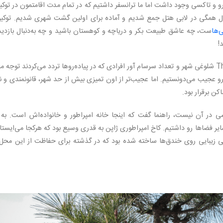
 و تاکسی وجود داشت اما ما ترانسفر داشتیم که در تمام مدت اقامتمون در توکیو
 اول همگی در لابی هتل جمع شدیم و آماده برای اولین گشت شهری شدیم. توکیو 
‌ها
ست، چه عاشق طبیعت بکر و دریاچه و کوهستان باشید و چه به‌دنبال بازدید 
!
در مسیر رفتن به قصر امپراطوری The Imperial Palace شلوغی شهر و تعداد سرسام آور افرادی که در پیاده‌روها تردد می‌کردند توجه 
 عجیب می‌دونستیم. اما عجیب‌تر از اون تمیزی بیش از حد شهر، قانونمندی و 
کن برقرار بود.
 در آن نیست، راهنما گفت که اینجا خانه امپراطور و خانواده‌اش است. به 
ایر فضاها رو داشتیم. کاخ امپراطوری ژاپن به قدری وسیع بود که هرکجا می‌ایست
گی زیبایی روی خندق‌ها ساخته شده بود که در گذشته برای حفاظت از این محل 