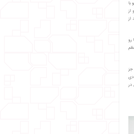
 با
از
از
ما رو
نظم
جز
ادی
در