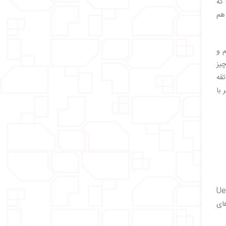
 که
 هم
 و
یز
ئقه
 با
ترین معبد ژاپن می‌رویم و بعد از آن از پارک و باغ وحش اوئنو Ueno
های