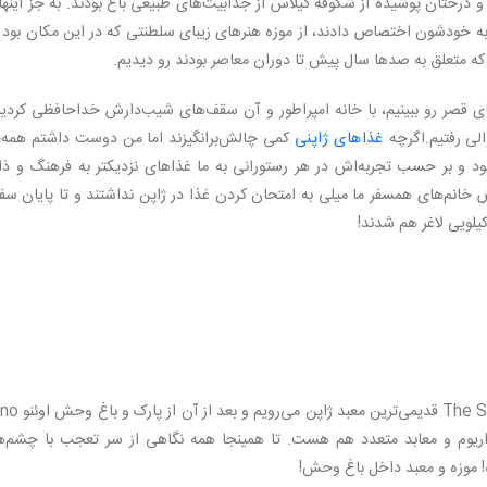
رختان پوشیده از شکوفه گیلاس از جذابیت‌های طبیعی باغ بودند. به جز اینها
رو به خودشون اختصاص دادند، از موزه هنرهای زیبای سلطنتی که در این مکان بود
 که متعلق به صدها سال پیش تا دوران معاصر بودند رو دیدیم.
ی قصر رو ببینیم، با خانه امپراطور و آن سقف‌های شیب‌دارش خداحافظی کردیم
لی رفتیم.اگرچه
غذاهای ژاپنی
کمی چالش‌برانگیزند اما من دوست داشتم همه‌چ
بود و بر حسب تجربه‌اش در هر رستورانی به ما غذاهای نزدیکتر به فرهنگ و ذا
 خانم‌های همسفر ما میلی به امتحان کردن غذا در ژاپن نداشتند و تا پایان سفر
لویی لاغر هم شدند!
راهنما گفت امروز به معبد سنسوجی The Sensō-ji Temple قدیمی‌
ن موزه، آکواریوم و معابد متعدد هم هست. تا همینجا همه نگاهی از سر تعجب با چشم‌
 موزه و معبد داخل باغ وحش!