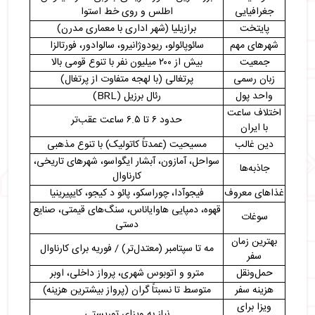
・
آیا سفر به برزیل نیاز به ویزا دارد؟
جغرافیایی
اطلس و روی خط استوا
・
جمع بندی
پایتخت
برازیلیا (شهر اداری با معماری مدرن)
شهرهای مهم
سائوپائولو، ریودوژانیرو، سالوادور، فورتالزا
جمعیت
بیش از ۲۰۰ میلیون نفر با تنوع قومی بالا
زبان رسمی
پرتغالی (با لهجه متفاوت از پرتغال)
واحد پول
رئال برزیل (BRL)
اختلاف ساعت
حدود ۶ تا ۶.۵ ساعت عقب‌تر
با ایران
دین غالب
مسیحیت (عمدتاً کاتولیک) با تنوع مذهبی
سواحل، آمازون، آبشار ایگواسو، شهرهای تاریخی،
جاذبه‌ها
کارناوال
غذاهای معروف
فیجوآدا، چوراسکو، پائو د کیجو، کایپیرینیا
قهوه، دمپایی هاوایاناس، سنگ‌های قیمتی، صنایع
سوغات
دستی
بهترین زمان
مه تا سپتامبر (معتدل‌تر) / فوریه برای کارناوال
سفر
حمل‌ونقل
مترو و اتوبوس شهری، پرواز داخلی، اوبر
هزینه سفر
متوسط تا نسبتاً گران (پرواز بیشترین هزینه)
ویزا برای
نیاز به ویزای توریستی