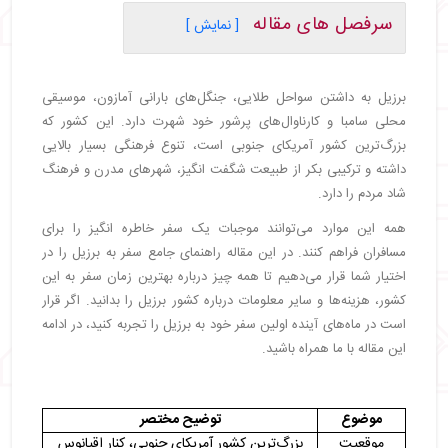
سرفصل های مقاله
[ نمایش ]
・
برزیل کجاست؟
・
پایتخت برزیل کدام شهر است؟
برزیل به داشتن سواحل طلایی، جنگل‌های بارانی آمازون، موسیقی
・
بزرگ‌ترین شهرهای برزیل کدام هستند؟
محلی سامبا و کارناوال‌های پرشور خود شهرت دارد. این کشور که
・
جمعیت برزیل چقدر است؟
بزرگ‌ترین کشور آمریکای جنوبی است، تنوع فرهنگی بسیار بالایی
・
زبان برزیل چیست؟
داشته و ترکیبی بکر از طبیعت شگفت انگیز، شهرهای مدرن و فرهنگ
・
واحد پول برزیل چیست؟
شاد مردم را دارد.
・
اختلاف ساعت برزیل با ایران چقدر است؟
همه این موارد می‌توانند موجبات یک سفر خاطره انگیز را برای
・
پرچم برزیل چه شکلی است؟
مسافران فراهم کنند. در این مقاله راهنمای جامع سفر به برزیل را در
・
دین مردم برزیل چیست؟
اختیار شما قرار می‌دهیم تا همه چیز درباره بهترین زمان سفر به این
・
مدل سنتی لباس برزیل
کشور، هزینه‌ها و سایر معلومات درباره کشور برزیل را بدانید. اگر قرار
・
جاهای دیدنی برزیل
است در ماه‌های آینده اولین سفر خود به برزیل را تجربه کنید، در ادامه
・
انواع غذای برزیلی
این مقاله با ما همراه باشید.
・
سوغات برزیل چیست؟
・
بهترین زمان سفر به برزیل
・
حمل و نقل در برزیل چگونه است؟
موضوع
توضیح مختصر
・
هزینه سفر به برزیل چقدر است؟
موقعیت
بزرگ‌ترین کشور آمریکای جنوبی، کنار اقیانوس