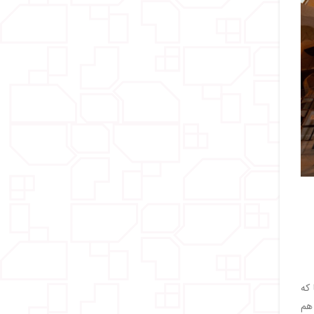
مسفرها که
 اون هم