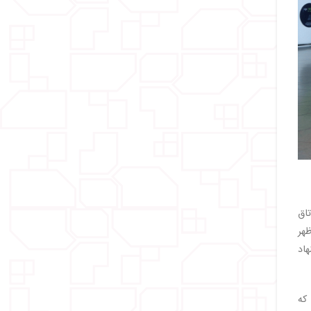
اق
عدازظهر
اد
د که