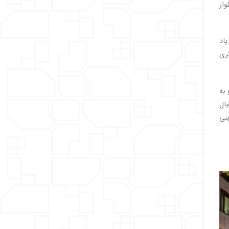
وار
اد
ری
 به
بال
ینی