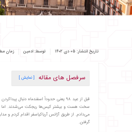
تاریخ انتشار:
۰۵ دی ۱۴۰۲
توسط:
ادمین
زمان مطا
سرفصل های مقاله
[ نمایش ]
・
روز اول
・
روز دوم
قبل از عید ۹۸ یعنی حدوداً اسفندماه دنبال پیداکردن یک
・
روز سوم
سخت هست و بیشتر کیس‌ها ریجکت می‌شدند. اما س
・
روز چهارم
می‌دادم. از طریق آژانس آریاکیاسفر اقدام کردم و مدار
・
بارسلونا، ترکیب دقیق تاریخ و مدرنیته
گرفتن.