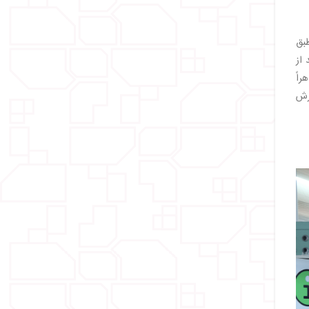
 طبق
 از
راً
رش