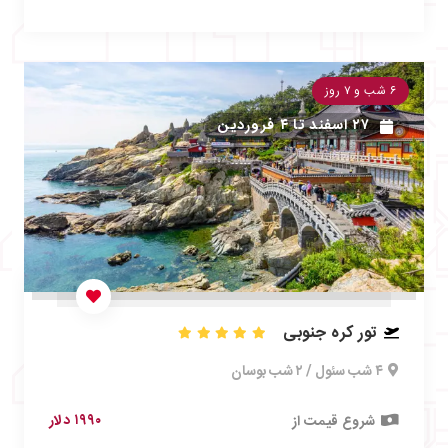
۶ شب و ۷ روز
۲۷ اسفند
تا
۴ فروردین
تور کره جنوبی
۴ شب سئول / ۲ شب بوسان
۱۹۹۰ دلار
شروع قیمت از