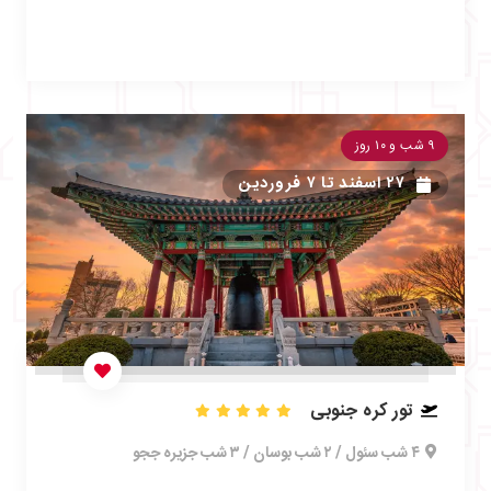
۹ شب و ۱۰ روز
۲۷ اسفند
تا
۷ فروردین
تور کره جنوبی
۴ شب سئول / ۲ شب بوسان / ۳ شب جزیره ججو