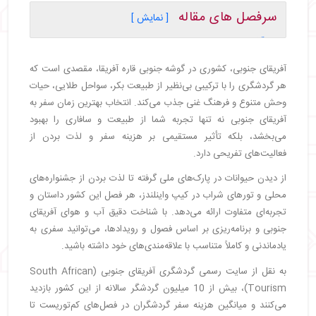
سرفصل های مقاله
[ نمایش ]
・
آفریقای جنوبی کجاست؟
・
بهترین زمان سفر به آفریقای جنوبی
آفریقای جنوبی، کشوری در گوشه جنوبی قاره آفریقا، مقصدی است که
・
سافاری و حیات وحش (می تا اکتبر)
هر گردشگری را با ترکیبی بی‌نظیر از طبیعت بکر، سواحل طلایی، حیات
・
تفریحات ساحلی (نوامبر تا مارس)
وحش متنوع و فرهنگ غنی جذب می‌کند. انتخاب بهترین زمان سفر به
・
بازدید از کیپ واینلندز و جاده باغ (بهار و پاییز)
آفریقای جنوبی نه تنها تجربه شما از طبیعت و سافاری را بهبود
・
تماشای نهنگ‌ها (جولای تا نوامبر)
می‌بخشد، بلکه تأثیر مستقیمی بر هزینه سفر و لذت بردن از
・
آب و هوای آفریقای جنوبی
فعالیت‌های تفریحی دارد.
・
آفریقای جنوبی در بهار (سپتامبر تا نوامبر)
از دیدن حیوانات در پارک‌های ملی گرفته تا لذت بردن از جشنواره‌های
・
آفریقای جنوبی در تابستان (دسامبر تا فوریه)
محلی و تورهای شراب در کیپ واینلندز، هر فصل این کشور داستان و
・
آفریقای جنوبی در پاییز (مارس تا مه)
تجربه‌ای متفاوت ارائه می‌دهد. با شناخت دقیق آب و هوای آفریقای
・
آفریقای جنوبی در زمستان (ژوئن تا آگوست)
جنوبی و برنامه‌ریزی بر اساس فصول و رویدادها، می‌توانید سفری به
・
هزینه سفر به آفریقای جنوبی
یادماندنی و کاملاً متناسب با علاقه‌مندی‌های خود داشته باشید.
・
مناطق محبوب و هات بی آفریقای جنوبی
・
1. کیپ تاون
به نقل از سایت رسمی گردشگری آفریقای جنوبی (South African
Tourism)، بیش از 10 میلیون گردشگر سالانه از این کشور بازدید
・
2. پارک ملی کروگر و پاتالالا
می‌کنند و میانگین هزینه سفر گردشگران در فصل‌های کم‌توریست تا
・
3. جاده باغ آفریقایی