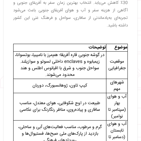
30٪ کاهش می‌یابد. انتخاب بهترین زمان سفر به آفریقای جنوبی و
・
4. کیپ واینلندز
آگاهی از هزینه سفر و آب و هوای آفریقای جنوبی باعث می‌شود
・
نکات کلیدی برای انتخاب بهترین زمان سفر به آفریقای
تجربه‌ای به‌یادماندنی از سافاری، سواحل و فرهنگ غنی این کشور
جنوبی
داشته باشید.
・
سخن پایانی
موضوع
توضیحات
در گوشه جنوبی قاره آفریقا؛ هم‌مرز با نامیبیا، بوتسوانا،
موقعیت
زیمبابوه و enclaves داخلی لسوتو و سوازیلند.
جغرافیایی
سواحل جنوب و شرق با اقیانوس اطلس و هند
محدود می‌شوند.
شهرهای
کیپ تاون، ژوهانسبورگ، دوربان
مهم
آب و هوای
بهار
طبیعت در اوج شکوفایی، هوای معتدل، مناسب
(سپتامبر تا
سافاری و پیاده‌روی، مناظر رنگارنگ برای عکاسی
نوامبر)
آب و هوای
گرم و مرطوب، مناسب فعالیت‌های آبی و ساحلی،
تابستان
بازدید از پارک‌های ملی صبح‌ها، فستیوال‌ها و
(دسامبر تا
رویدادهای فرهنگی