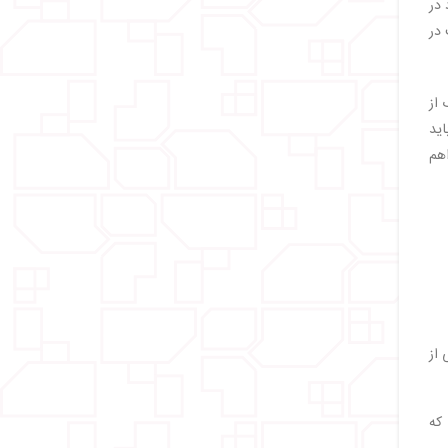
 در
 در
 از
اید
هم
 از
 که