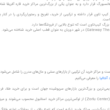
Mall o) در نزدیکی ژوهانسبورگ قرار دارد و به‌ عنوان یکی از بزرگ‌ترین مراکز خرید قاره آفریقا شنا
‌ای واترفرانت (V&A Waterfront) در کیپ تاون قرار داشته و ترکیبی از خرید، تفریح و رستوران‌گردی را در کنار 
 است.
ست و مراکز خرید آن ترکیبی از بازارهای سنتی و مال‌های مدرن را شامل می‌شود.
آنتالیا
را معرفی می‌کنیم.
 استانبول (Grand Bazaar) از قدیمی‌ترین و بزرگ‌ترین بازارهای سرپوشیده جهان است و برای خرید طلا، 
ایستینیه پارک (Istinye Park) و زورلو سنتر (Zorlu Center) از لوکس‌ترین مراکز خرید استانبول محسوب می‌شوند و م
تانبول (Mall of Istanbul) یکی از بزرگ‌ترین مراکز خرید ترکیه است که تنوع بالایی از پوشاک، لوازم خان