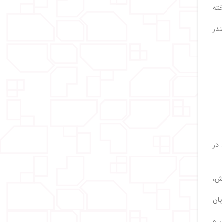
خته
بندر
 در
فرش،
یزبان
گی و