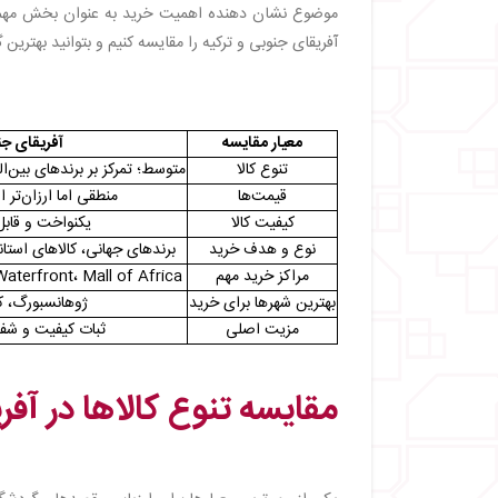
・
بهترین شهرهای آفریقای جنوبی برای خرید کر
موضوع نشان دهنده اهمیت خرید به عنوان بخش مهمی از
・
بهترین شهرهای ترکیه برای خرید کردن
آفریقای جنوبی و ترکیه را مقایسه کنیم و بتوانید بهترین 
・
پیشنهادهایی برای خرید بهتر در آفریقای جنوبی و
・
جمع بندی
معیار مقایسه
آفریقای ج
تنوع کالا
متوسط؛ تمرکز بر برندهای بین‌ال
قیمت‌ها
منطقی اما ارزان‌تر 
کیفیت کالا
یکنواخت و قابل
نوع و هدف خرید
برندهای جهانی، کالاهای استان
مراکز خرید مهم
aterfront، Mall of Africa
بهترین شهرها برای خرید
ژوهانسبورگ، ک
مزیت اصلی
ثبات کیفیت و شف
مقایسه تنوع کالاها در آفر