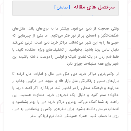
سرفصل های مقاله
[ نمایش ]
・
دبی مال (The Dubai Mall)
・
امارات مال (Mall of the Emirates)
وقتی صحبت از دبی می‌شود، بیشتر ما به برج‌های بلند، هتل‌های
・
ابن بطوطه مال (Ibn Battuta Mall)
شگفت‌انگیز و آسمان پر از نور فکر می‌کنیم. اما یکی از چیزهایی که
・
وافی مال (WAFI Mall)
خیلی‌ها را به این شهر می‌کشاند، مراکز خرید دبی است. فرقی نمی‌کند
・
سیتی واک (City Walk)
دنبال لباس برند باشید، بخواهید از تخفیف‌های ویژه استفاده کنید، یا
・
دبی فستیوال سیتی مال (Dubai Festival City Mall)
فقط قدم ‌زدن در یک فضای شیک و لوکس را دوست داشته باشید؛ این
・
دبی مارینا مال (Dubai Marina Mall)
شهر برای همه‌ سلیقه‌ها چیزی دارد.
・
نخیل مال (Nakheel Mall)
از لوکس‌ترین مراکز خرید دبی مثل دبی مال و امارات مال گرفته تا
・
اوت‌لت مال دبی (Dubai Outlet Mall)
بازارهای سنتی و رنگارنگی مثل بازار طلا یا ادویه، دبی ترکیبی جذاب از
・
مرکز خرید مرکاتو (Mercato Shopping Mall)
مدرنیته و فرهنگ محلی را در اختیار شما می‌گذارد. اگر قصد دارید با
・
الغریر سنتر (Al Ghurair Centre)
خانواده سفر کنید و دنبال یک تجربه‌ی خرید متفاوت هستید، این
・
بازار طلا (Gold Souk)
راهنما به شما کمک می‌کند بهترین مراکز خرید دبی را بهتر بشناسید و
・
بازار ادویه دبی (Spice Souk)
انتخاب درستی داشته باشید. برای سفرهای لوکس و یادماندنی به دبی،
・
سیتی سنتر دیره (City Centre Deira)
روی ما حساب کنید. همراه همیشگی شما، تیم آریا کیا سفر.
・
بازار عطر دبی (Perfume Souk)
・
نکات خرید از مراکز خرید دبی