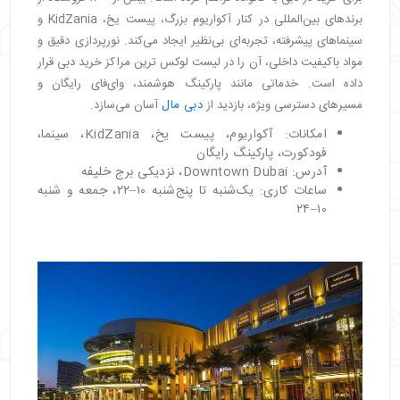
برندهای بین‌المللی در کنار آکواریوم بزرگ، پیست یخ، KidZania و
سینماهای پیشرفته، تجربه‌ای بی‌نظیر ایجاد می‌کند. نورپردازی دقیق و
مواد باکیفیت داخلی، آن را در لیست لوکس ترین مراکز خرید دبی قرار
داده است. خدماتی مانند پارکینگ هوشمند، وای‌فای رایگان و
مسیرهای دسترسی ویژه، بازدید از
دبی مال
آسان می‌سازد.
امکانات: آکواریوم، پیست یخ، KidZania، سینما،
فودکورت، پارکینگ رایگان
آدرس: Downtown Dubai، نزدیکی برج خلیفه
ساعات کاری: یک‌شنبه تا پنج‌شنبه ۱۰–۲۲، جمعه و شنبه
۱۰–۲۴