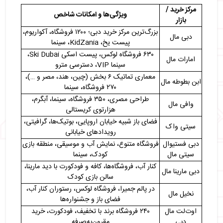
・
ارزان ترین مراکز خرید دبی
مرکز خرید /
ویژگی‌ها و امکانات شاخص
・
نتیجه گیری
بازار
بزرگ‌ترین مرکز خرید دبی؛ ۱۲۰۰ فروشگاه، آکواریوم،
دبی مال
پیست یخ، KidZania، سینما
۶۳۰ فروشگاه لوکس، پیست اسکی Ski Dubai،
امارات مال
سینما VIP، دسترسی مترو
معماری تماتیک ۶ بخش (چین، هند، مصر و …)،
ابن بطوطه مال
۲۷۰ فروشگاه، سینما
طراحی مصری، ۳۵۰ فروشگاه، سینما، آبگرم،
وافی مال
هزار‌توی کریستالی
فضای باز شبیه خیابان اروپایی، بوتیک‌ها، گرافیتی،
سیتی واک
رویدادهای خیابانی
دبی فستیوال
فروشگاه متنوع، نمایش آب و موسیقی، منطقه بازی
سیتی مال
کودک، سینما
کنار آب، فروشگاه‌ها، کافه و فودکورت با دید مارینا،
دبی مارینا مال
سالن بازی کودک
در پالم جمیرا، فروشگاه لوکس، رستوران کنار آب،
نخیل مال
فضای باز و جشنواره‌ها
اوت‌لت مال
۲۴۰ فروشگاه برند با تخفیف، فودکورت، خرید
دبی
مقرون‌به‌صرفه