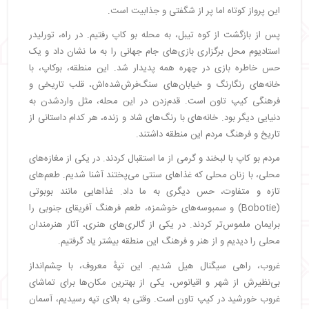
این پرواز کوتاه اما پر از شگفتی و جذابیت است.
پس از بازگشت از کوه تیبل، به محله بو کاپ رفتیم. در راه، تورلیدر
استادیوم محل برگزاری بازی‌های جام جهانی را به ما نشان داد و یک
حس خاطره بازی در چهره همه پدیدار شد. این منطقه، بوکاپ، با
خانه‌های رنگارنگ و خیابان‌های سنگ‌فرش‌شده‌اش، قلب تاریخی و
فرهنگی کیپ تاون است. قدم‌زدن در این محله، مثل واردشدن به
دنیایی دیگر بود. خانه‌های با رنگ‌های شاد و زنده، هر کدام داستانی از
تاریخ و فرهنگ مردم این منطقه داشتند.
مردم بو کاپ با لبخند و گرمی از ما استقبال کردند. در یکی از مغازه‌های
محلی، با زنان محلی که غذاهای سنتی می‌پختند آشنا شدیم. طعم‌های
تازه و متفاوت، حس دیگری به ما داد. غذاهایی مانند بوبوتی
(Bobotie) و سمبوسه‌های خوشمزه، طعم فرهنگ آفریقای جنوبی را
برایمان ملموس‌تر کردند. در یکی از گالری‌های هنری، آثار هنرمندان
محلی را دیدیم و از هنر و فرهنگ این منطقه بیشتر یاد گرفتیم.
غروب، راهی سیگنال هیل شدیم. این تپهٔ معروف، با چشم‌انداز
بی‌نظیرش از شهر و اقیانوس، یکی از بهترین مکان‌ها برای تماشای
غروب خورشید در کیپ تاون است. وقتی به بالای تپه رسیدیم، آسمان