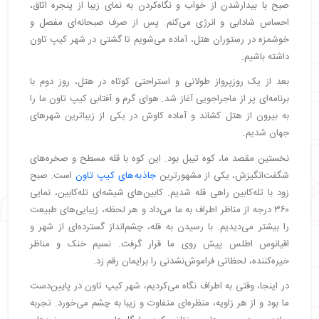
صبح با بیدارشدن از خواب و نگاه‌کردن به نمای زیبا از پنجره اتاق،
احساس شادابی و انرژی می‌کنم. پس از صرف صبحانه‌ای مفصل و
خوشمزه در رستوران هتل، آماده می‌شویم تا گشتی در شهر کیپ تاون
داشته باشیم.
بعد از یک روزپرواز طولانی و استراحتی کوتاه در هتل، روز دوم با
برنامه‌ای پر از ماجراجویی آغاز شد. هوای گرم و آفتابی کیپ تاون ما را
به بیرون از هتل کشاند و آماده کاوش در یکی از زیباترین شهرهای
جهان شدیم.
نخستین مقصد ما، کوه تیبل بود. این کوه با قله مسطح و صخره‌های
شگفت‌انگیزش، یکی از مشهورترین
جاذبه‌های کیپ تاون
است. صبح
زود با تله‌کابین راهی قله شدیم. کابین‌های شیشه‌ای تله‌کابین، نمایی
۳۶۰ درجه از مناظر اطراف به ما می‌داد و هر لحظه، زیبایی‌های طبیعت
را بیشتر می‌دیدیم. با رسیدن به قله، چشم‌انداز گسترده‌ای از شهر و
اقیانوس اطلس پیش روی ما قرار گرفت. نسیم خنک و مناظر
خیره‌کننده، لحظاتی فراموش‌نشدنی را برایمان رقم زد.
در اینجا، وقتی به اطراف نگاه می‌کردیم، شهر کیپ تاون در پایین‌دست
ما بود و از هر زاویه، منظره‌ای متفاوت و زیبا به چشم می‌خورد. تجربه