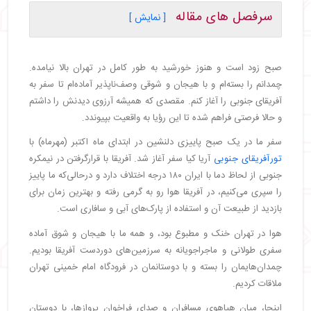
سرفصل های مقاله
[ نمایش ]
・
پرواز از تهران به دبی
・
پرواز از دبی به ژوهانسبورگ
صبح زود است و هنوز خورشید به طور کامل در تهران بالا نیامده.
・
پرواز از ژوهانسبورگ به کیپ تاون
چمدانم را بسته‌ام و با هیجان و شوقی وصف‌ناپذیر آماده‌ام تا سفر به
・
روز اول: ورود به کیپ تاون
آفریقای جنوبی را آغاز کنم. مقصدی که همیشه آرزوی دیدنش را داشتم
・
روز دوم: گشت شهری کیپ تاون
و حالا فرصتی فراهم شده تا این رؤیا به واقعیت بپیوندد.
・
تجربه گشت هلیکوپتر
سفر ما در یک صبح پاییزی دلنشین در ابتدای ماه اکتبر (مهرماه) با
・
روز سوم: کیپ پوینت و کلنی پنگوئن‌ های آفریقایی
تورآفریقای جنوبی
آریا کیا سفر آغاز شد. آفریقا با قرارگرفتن در نیمکره
・
روز چهارم: بازدید از باغ گیاه‌ شناسی و مزارع انگور
جنوبی از لحاظ دما با ایران ۱۸۰ درجه اختلاف دارد و درحالی‌که ما پاییز
استلنبوش
را سپری می‌کنیم، در آفریقا هوا رو به گرمی رفته و بهترین زمان برای
・
بازدید از طبیعت آن و استفاده از پارک‌های آبی و سافاری است.
・
روز پنجم: ترک کیپ تاون به مقصد ژوهانسبورگ و
پارک ملی پیلانزبرگ
هوا در تهران خنک و مطبوع بود، و همه ما با هیجان و شوق آماده
・
ورود به پارک ملی پیلانزبرگ
سفری طولانی و ماجراجویانه به سرزمین‌های دوردست آفریقا بودیم.
・
چمدان‌هایمان را بسته و با دوستانمان در فرودگاه امام خمینی تهران
・
تجربه اولین سافاری در آفریقا
ملاقات کردیم.
・
روز ششم: تجربه سافاری صبح زود وعصر
اینجا، میان هیاهوی مسافران و صدای فراخوان پروازها، با دوستان