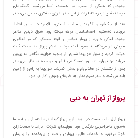
・
روز هفتم: سافاری صبحگاهی و ماجراجویی در سان
جدیدی که همگی از اعضای تور هستند، آشنا می‌شوم. گفتگوهای
سیتی
دوستانه‌شان درباره انتظارات از این سفر، انرژی بیشتری به من می‌دهد.
・
・
اقامت در هتل کسکید و ماجراجویی در ریزورت
بعد از چک‌این و گذراندن مراحل امنیتی، بالاخره در سالن انتظار
・
فرودگاه نشستیم. احساساتمان درهم‌آمیخته بود: شوق دیدن مناظر
・
روز هشتم: ماجراجویی‌ ها و تفریحات متنوع در سان
جدید، اندکی دلهره از پرواز طولانی و البته خستگی که در انتظاری
سیتی
طولانی در فرودگاه به وجود آمده بود. با اعلام پرواز، به سمت گِیت
・
تور آپشنال قدم زدن با شیرها
حرکت کردیم و سوار هواپیما شدیم. از پنجره هواپیما نگاهی به بیرون
・
روز نهم: غرق در فرهنگ و حیات وحش آفریقای جنوبی
می‌اندازم؛ تهران زیر نور صبحگاهی آرام و خوابیده به نظر می‌رسد.
・
پس از نشستن در صندلی‌ام و بستن کمربند، هواپیما به‌آرامی از زمین
・
حرکت به سمت هتل ردیسون بلو سندتان
بلند می‌شود و سفر ده‌روزه‌مان به آفریقای جنوبی آغاز می‌شود.
・
・
روز دهم: پایان یک سفر شگفت‌انگیز در ژوهانسبورگ
پرواز از تهران به دبی
・
گشت آزاد و تصمیم برای تور اختیاری
・
قایق‌ سواری و ترن هوایی
・
بازدید از معدن طلای خاموش
پرواز اول ما به سمت دبی بود. این پرواز کوتاه دوساعته، اولین قدم ما
・
به‌سوی ماجراجویی بزرگمان بود. هواپیمای شرکت امارات با مهمانداران
・
بازدید از میدان نلسون ماندلا
خوش‌برخورد و خدمات عالی، پروازی راحت و بی‌دغدغه را برایمان
・