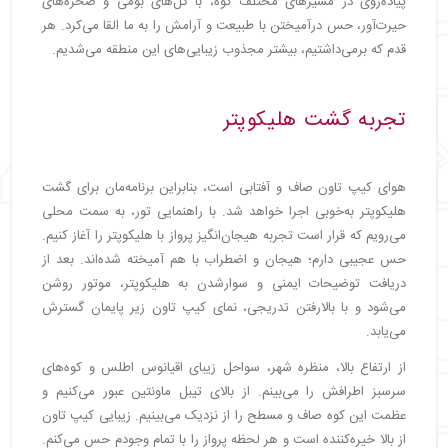
پیاده‌روی در مسیرهای مختلف کوه، با گل‌های بومی و صخره‌های
حیرت‌آور، حس درآمیختن با طبیعت و آرامش را به ما القا می‌کرد. هر
قدم که برمی‌داشتیم، بیشتر مجذوب زیبایی‌های این منطقه می‌شدیم.
تجربه گشت هلیکوپتر
هوای کیپ تاون صاف و آفتابی است، بنابراین برنامه‌مان برای گشت
هلیکوپتر به‌خوبی اجرا خواهد شد. با راهنمایی تور، به سمت محلی
می‌رویم که قرار است تجربه هیجان‌انگیز پرواز با هلیکوپتر را آغاز کنیم.
حس عجیبی دارم؛ هیجان و اضطراب با هم آمیخته شده‌اند. بعد از
دریافت توضیحات ایمنی و سوارشدن به هلیکوپتر، موتور روشن
می‌شود و با بالارفتن تدریجی، نمای کیپ تاون زیر پایمان گسترش
می‌یابد.
از ارتفاع بالا، منظره شهر، سواحل زیبای اقیانوس اطلس و کوه‌های
سرسبز اطرافش را می‌بینم. از بالای تیبل ماونتین عبور می‌کنیم و
عظمت این کوه صاف و مسطح را از نزدیک می‌بینیم. زیبایی کیپ تاون
از بالا خیره‌کننده است و هر لحظه پرواز را با تمام وجودم حس می‌کنم.