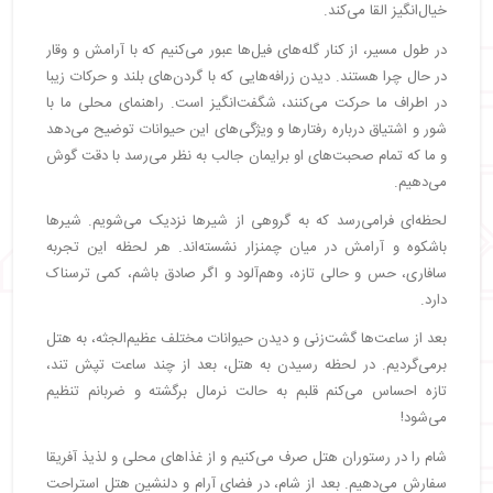
خیال‌انگیز القا می‌کند.
در طول مسیر، از کنار گله‌های فیل‌ها عبور می‌کنیم که با آرامش و وقار
در حال چرا هستند. دیدن زرافه‌هایی که با گردن‌های بلند و حرکات زیبا
در اطراف ما حرکت می‌کنند، شگفت‌انگیز است. راهنمای محلی ما با
شور و اشتیاق درباره رفتارها و ویژگی‌های این حیوانات توضیح می‌دهد
و ما که تمام صحبت‌های او برایمان جالب به نظر می‌رسد با دقت گوش
می‌دهیم.
لحظه‌ای فرامی‌رسد که به گروهی از شیرها نزدیک می‌شویم. شیرها
باشکوه و آرامش در میان چمنزار نشسته‌اند. هر لحظه این تجربه
سافاری، حس و حالی تازه، وهم‌آلود و اگر صادق باشم، کمی ترسناک
دارد.
بعد از ساعت‌ها گشت‌زنی و دیدن حیوانات مختلف عظیم‌الجثه، به هتل
برمی‌گردیم. در لحظه رسیدن به هتل، بعد از چند ساعت تپش تند،
تازه احساس می‌کنم قلبم به حالت نرمال برگشته و ضربانم تنظیم
می‌شود!
شام را در رستوران هتل صرف می‌کنیم و از غذاهای محلی و لذیذ آفریقا
سفارش می‌دهیم. بعد از شام، در فضای آرام و دلنشین هتل استراحت