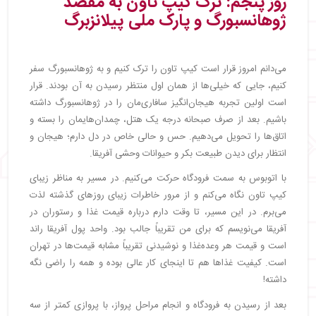
روز پنجم: ترک کیپ تاون به مقصد
ژوهانسبورگ و پارک ملی پیلانزبرگ
می‌دانم امروز قرار است کیپ تاون را ترک کنیم و به ژوهانسبورگ سفر
کنیم، جایی که خیلی‌ها از همان اول منتظر رسیدن به آن بودند. قرار
است اولین تجربه هیجان‌انگیز سافاری‌مان را در ژوهانسبورگ داشته
باشیم. بعد از صرف صبحانه درجه یک هتل، چمدان‌هایمان را بسته و
اتاق‌ها را تحویل می‌دهیم. حس و حالی خاص در دل دارم؛ هیجان و
انتظار برای دیدن طبیعت بکر و حیوانات وحشی آفریقا.
با اتوبوس به سمت فرودگاه حرکت می‌کنیم. در مسیر به مناظر زیبای
کیپ تاون نگاه می‌کنم و از مرور خاطرات زیبای روزهای گذشته لذت
می‌برم. در این مسیر، تا وقت دارم درباره قیمت غذا و رستوران در
آفریقا می‌نویسم که برای من تقریباً جالب بود. واحد پول آفریقا راند
است و قیمت هر وعده‌غذا و نوشیدنی تقریباً مشابه قیمت‌ها در تهران
است. کیفیت غذاها هم تا اینجای کار عالی بوده و همه را راضی نگه
داشته!
بعد از رسیدن به فرودگاه و انجام مراحل پرواز، با پروازی کمتر از سه