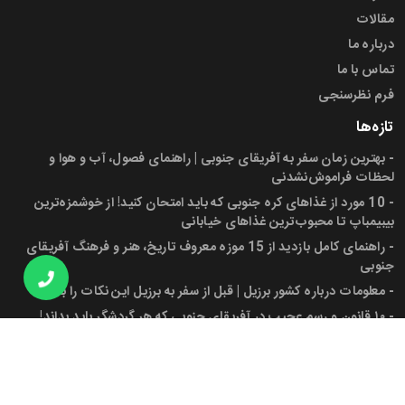
مقالات
درباره ما
تماس با ما
فرم نظرسنجی
تازه‌ها
-
بهترین زمان سفر به آفریقای جنوبی | راهنمای فصول، آب و هوا و
لحظات فراموش‌نشدنی
-
10 مورد از غذاهای کره جنوبی که باید امتحان کنید! از خوشمزه‌ترین
بیبیمباپ تا محبوب‌ترین غذاهای خیابانی
-
راهنمای کامل بازدید از 15 موزه معروف تاریخ، هنر و فرهنگ آفریقای
جنوبی
-
معلومات درباره کشور برزیل | قبل از سفر به برزیل این نکات را بدانید!
-
۱۰ قانون و رسم عجیب در آفریقای جنوبی که هر گردشگر باید بداند!
-
پرچم آفریقای جنوبی، شهرها، جمعیت و دانستنی‌های کاربردی برای سفر
به این کشور
مجوز ها