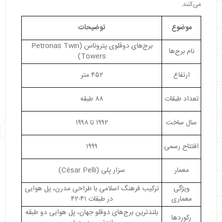
می‌کنند.
・
تاکسی و اتوبوس
・
بهترین هتل‌های نزدیک برج دوقلو مالزی
موضوع
توضیحات
・
سخن پایانی
برج‌های دوقلوی پتروناس (Petronas Twin
نام برج‌ها
Towers)
ارتفاع
۴۵۲ متر
تعداد طبقات
۸۸ طبقه
سال ساخت
۱۹۹۲ تا ۱۹۹۸
افتتاح رسمی
۱۹۹۹
معمار
سزار پلی (César Pelli)
ویژگی
ترکیب فرهنگ اسلامی با طراحی مدرن، پل هوایی
معماری
در طبقات ۴۱-۴۲
بلندترین برج‌های دوقلو جهان، پل هوایی دو طبقه
رکوردها