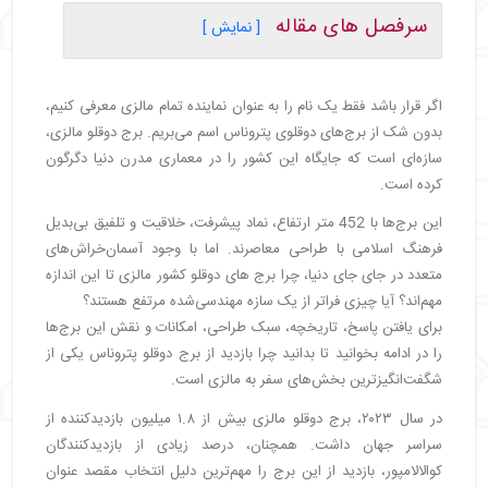
سرفصل های مقاله
[ نمایش ]
・
تاریخچه و پیشینه برج‌های دوقلوی مالزی
・
راز طراحی خاص برج‌های دوقلوی مالزی
اگر قرار باشد فقط یک نام را به عنوان نماینده تمام مالزی معرفی کنیم،
・
برج‌های دوقلو مالزی چه رکوردهایی را شکستند؟
بدون شک از برج‌های دوقلوی پتروناس اسم می‌بریم. برج دوقلو مالزی،
・
داخل برج دوقلو مالزی چه امکاناتی وجود دارد؟
سازه‌‌ای است که جایگاه این کشور را در معماری مدرن دنیا دگرگون
・
آسانسورهای برج دوقلو مالزی چه ویژگی‌هایی دارند؟
کرده است.
・
تجربه بازدید از برج‌های دوقلو و جاذبه‌های آن
این برج‌ها با 452 متر ارتفاع، نماد پیشرفت، خلاقیت و تلفیق بی‌بدیل
・
قیمت بلیت برج‌های دوقلو مالزی و ساعت بازدید
فرهنگ اسلامی با طراحی معاصرند. اما با وجود آسمان‌خراش‌های
・
جاذبه‌های دیدنی اطراف برج‌ دوقلوی پتروناس
متعدد در جای جای دنیا، چرا برج های دوقلو کشور مالزی تا این اندازه
・
پارک KLCC
مهم‌اند؟ آیا چیزی فراتر از یک سازه مهندسی‌شده مرتفع هستند؟
・
موزه و مرکز علمی Petrosains
برای یافتن پاسخ، تاریخچه، سبک طراحی، امکانات و نقش این برج‌ها
・
مسجد As‑Syakirin
را در ادامه بخوانید تا بدانید چرا بازدید از برج دوقلو پتروناس یکی از
・
مرکز خرید Avenue K
شگفت‌انگیزترین بخش‌های سفر به مالزی است.
・
تجربه زندگی شبانه مالزی
・
حقایق جالب درباره برج‌های پتروناس
در سال ۲۰۲۳، برج‌ دوقلو مالزی بیش از ۱.۸ میلیون بازدیدکننده از
سراسر جهان داشت. همچنان، درصد زیادی از بازدیدکنندگان
・
مسیرهای دسترسی به برج‌های دوقلوی پتروناس
کوالالامپور، بازدید از این برج را مهم‌ترین دلیل انتخاب مقصد عنوان
・
مترو (LRT) برج دوقلو مالزی