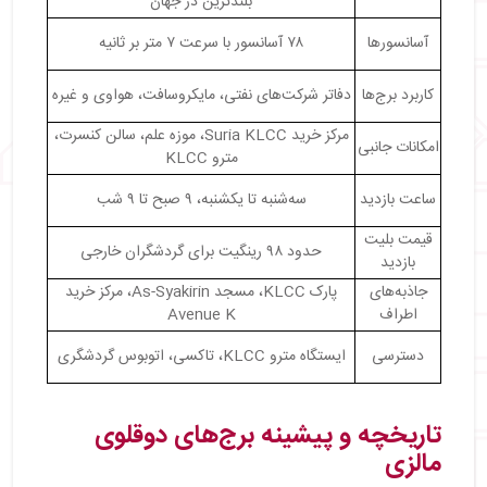
بلندترین در جهان
آسانسورها
۷۸ آسانسور با سرعت ۷ متر بر ثانیه
کاربرد برج‌ها
دفاتر شرکت‌های نفتی، مایکروسافت، هواوی و غیره
مرکز خرید Suria KLCC، موزه علم، سالن کنسرت،
امکانات جانبی
مترو KLCC
ساعت بازدید
سه‌شنبه تا یکشنبه، ۹ صبح تا ۹ شب
قیمت بلیت
حدود ۹۸ رینگیت برای گردشگران خارجی
بازدید
جاذبه‌های
پارک KLCC، مسجد As-Syakirin، مرکز خرید
اطراف
Avenue K
دسترسی
ایستگاه مترو KLCC، تاکسی، اتوبوس گردشگری
تاریخچه و پیشینه برج‌های دوقلوی
مالزی