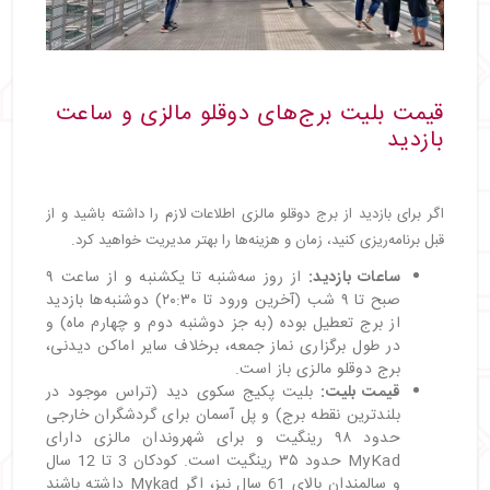
قیمت بلیت برج‌های دوقلو مالزی و ساعت
بازدید
اگر برای بازدید از برج دوقلو مالزی اطلاعات لازم را داشته باشید و از
قبل برنامه‌ریزی کنید، زمان و هزینه‌ها را بهتر مدیریت خواهید کرد.
ساعات بازدید:
از روز سه‌شنبه تا یکشنبه و از ساعت ۹
صبح تا ۹ شب (آخرین ورود تا ۲۰:۳۰) دوشنبه‌ها بازدید
از برج تعطیل بوده (به جز دوشنبه دوم و چهارم ماه) و
در طول برگزاری نماز جمعه، برخلاف سایر اماکن دیدنی،
برج دوقلو مالزی باز است.
قیمت بلیت:
بلیت پکیج سکوی دید (تراس موجود در
بلندترین نقطه برج) و پل آسمان برای گردشگران خارجی
حدود ۹۸ رینگیت و برای شهروندان مالزی دارای
MyKad حدود ۳۵ رینگیت است. کودکان 3 تا 12 سال
و سالمندان بالای 61 سال نیز، اگر Mykad داشته باشند