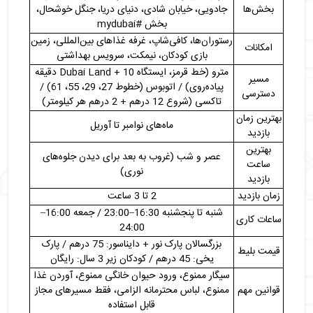
・
ساعات فعالیت و قیمت بلیط گاردن گلو دبی
بخش‌ها
جادویی، خیابان شادی، دنیای دریا، جنگل خوشحال،
بخش #mydubai
・
‌نکات جالب درباره گاردن گلو دبی
رستوران‌ها، کافی‌شاپ، غرفه غذاهای بین‌المللی، زمین
・
قوانین بازدید از گاردن گلو دبی
امکانات
بازی کودکان، نیمکت، سرویس بهداشتی
・
جاهای دیدنی نزدیک گاردن گلو دبی
مترو (خط قرمز، ایستگاه Dubai Land + 10 دقیقه
・
رستوران‌های نزدیک گاردن گلو دبی
مسیر
پیاده‌روی) / اتوبوس (خطوط 27، 29، 55، 61) /
دسترسی
・
مراکز خرید نزدیک گاردن گلو دبی
تاکسی (شروع 12 درهم + 2 درهم هر کیلومتر)
・
جمع بندی
بهترین زمان
ماه‌های نوامبر تا آوریل
بازدید
بهترین
عصر و شب (غروب به بعد برای دیدن جلوه‌های
ساعت
نوری)
بازدید
زمان بازدید
2 تا 3 ساعت
شنبه تا پنجشنبه 16:30–23:00 / جمعه 16:00–
ساعات کاری
24:00
بزرگسالان پارک نور + دایناسور: 75 درهم / پارک
قیمت بلیط
یخی: 45 درهم / کودکان زیر 3 سال: رایگان
سیگار ممنوع، ورود حیوان خانگی ممنوع، آوردن غذا
قوانین مهم
ممنوع، لباس محترمانه الزامی، فقط مسیرهای مجاز
قابل استفاده