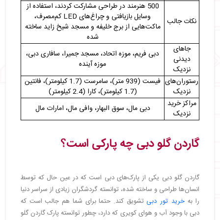
500 هنرمند در طراحی مشارکت کردند، استفاده از
وسایل بازیافتی و چراغ‌های LED کم‌مصرف،
نکات جالب
ماکت‌هایی از برج خلیفه و مسجد شیخ زاید ساخته
شده
جاهای
دبی فریم، موزه اتحاد، مسجد جمیرا، سافاری دبی،
دیدنی
موزه آینده
نزدیک
رستوران‌های
فیست (939 متر)، سامرست (1.7 کیلومتر)، فانتین
نزدیک
(1.7 کیلومتر)، کارا (2.4 کیلومتر)
مراکز خرید
دبی مال، سوق البهار، وافی مال، امارات مال
نزدیک
گاردن گلو دبی چه پارکی است؟
گاردن گلو دبی یکی از پارک‌های دبی است که در عین حال که توسط
انسان‌ها طراحی و ساخته شده، توانسته گردشگران زیادی از سراسر دنیا
را به
خرید تور دبی
تشویق کند. حتما برای شما هم جالب است که
دبی با وجود آب و هوای کویری که دارد، چطور توانسته پارک گاردن گلو