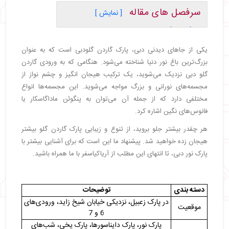
سرفصل های مقاله
[ نمایش ]
・
گاردن گلو دبی چه پارکی است؟
・
طراحی و ساخت گاردن گلو دبی
یکی از جاهای دیدنی دبی، پارک گاردن گلودبی است که به عنوان
・
گاردن گلو دبی کجاست؟
بزرگ‌ترین باغ نور دنیا شناخته می‌شود. هنگامی که به ورودی گاردن
・
چطور به گاردن گلو دبی برویم؟
گلو دبی نزدیک می‌شوید، یک ترکیب هیجان انگیز و چشم نواز از
・
بهترین زمان بازدید از گاردن گلو دبی
مجسمه‌های نورانی و بزرگ مواجه می‌شوید. این مجسمه‌ها انواع
・
بهترین ساعت بازدید از گاردن گلو دبی
مختلفی دارد که از جمله آن می‌توان به پنگوئن ماداگاسکار یا
・
معرفی بخش‌های مختلف گاردن گلو دبی
فانوس‌های نگین اشاره کرد.
・
پارک نور (Glow Park)
هر چقدر بیشتر جلو بروید، از تنوع و زیبایی پارک گاردن گلو بیشتر
・
پارک دایناسورها (Dinosaur Park)
هیجان زده خواهید شد. پیشنهاد ما این است که برای آشنایی بیشتر با
・
پارک یخی (Ice Park)
پارک نور دبی، تا انتهای این مطلب از آریاکیاسفر با ما همراه باشید.
・
شب‌های جادویی (Magical Nights)
・
خیابان شادی (Happiness Street)
・
دنیای دریا (Sea World)
دسته بندی
توضیحات
・
جنگل خوشحال (Happy Forest)
در پارک زعبیل، نزدیکی خیابان شیخ زاید، ورودی‌های
موقعیت
・
هشتگ دبی من (#mydubai)
6 و 7
・
امکانات گاردن گلو دبی
پارک نور، پارک دایناسورها، پارک یخی، شب‌های