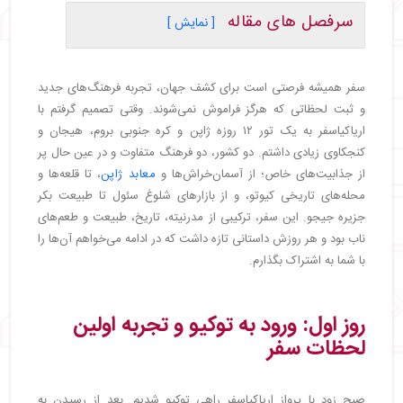
سرفصل های مقاله
[ نمایش ]
・
روز اول: ورود به توکیو و تجربه اولین لحظات سفر
・
روز دوم: کشف توکیو سنتی و مدرن
سفر همیشه فرصتی است برای کشف جهان، تجربه فرهنگ‌های جدید
・
روز سوم: شادی در توکیو دیزنی لند
و ثبت لحظاتی که هرگز فراموش نمی‌شوند. وقتی تصمیم گرفتم با
・
روز چهارم: سفر به کیوتو با قطار سریع‌السیر
اریاکیاسفر به یک تور ۱۲ روزه ژاپن و کره جنوبی بروم، هیجان و
・
روز پنجم: کیوتو سنتی و محله‌های تاریخی
کنجکاوی زیادی داشتم. دو کشور، دو فرهنگ متفاوت و در عین حال پر
・
روز ششم: اوزاکا و بازارهای محلی
از جذابیت‌های خاص؛ از آسمان‌خراش‌ها و
معابد ژاپن
، تا قلعه‌ها و
・
روز هفتم: پرواز به سئول و آشنایی با شهر
محله‌های تاریخی کیوتو، و از بازارهای شلوغ سئول تا طبیعت بکر
・
روز هشتم: کاوش در تاریخ سئول
جزیره جیجو. این سفر، ترکیبی از مدرنیته، تاریخ، طبیعت و طعم‌های
・
روز نهم: بازارها و تجربه غذاهای محلی
ناب بود و هر روزش داستانی تازه داشت که در ادامه می‌خواهم آن‌ها را
・
روز دهم: جزیره جیجو و طبیعت بکر
با شما به اشتراک بگذارم.
・
روز یازدهم: بازگشت به سئول و خریدهای آخر
・
روز دوازدهم: بازگشت به ایران
روز اول: ورود به توکیو و تجربه اولین
لحظات سفر
صبح زود با پرواز اریاکیاسفر راهی توکیو شدیم. بعد از رسیدن به