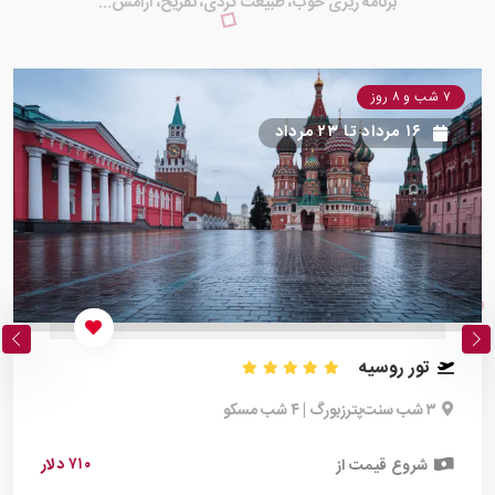
برنامه ریزی خوب، طبیعت گردی، تفریح، آرامش...
۷ شب و ۸ روز
۱۶ مرداد
تا
۲۳ مرداد
تور روسیه
۳ شب سنت‌پترزبورگ | ۴ شب مسکو
۷۱۰ دلار
شروع قیمت از