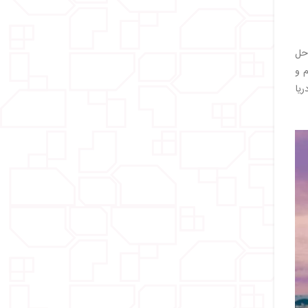
احل
م و
ریا