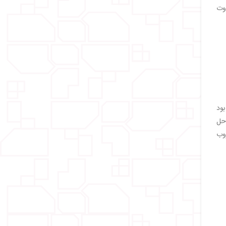
اوت
بود
 حل
وب