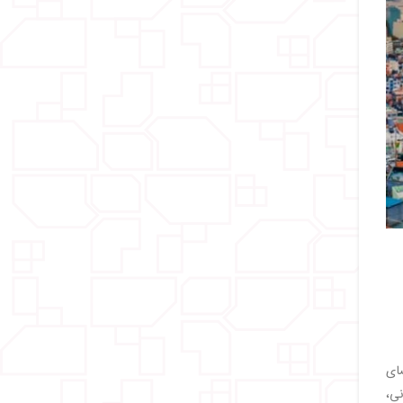
ضای
ی،