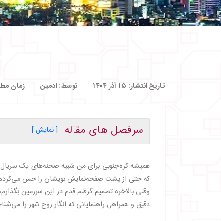
تاریخ انتشار:
۱۵ آذر ۱۴۰۴
توسط:
ادمین
زمان مطا
سرفصل های مقاله
[ نمایش ]
・
روز اول – ورود به سئول
・
روز دوم – کاخ گئونگ‌بوک و رودخانه چئونگی‌
همیشه کره‌جنوبی برای من شبیه صحنه‌های یک سریال پر
・
روز سوم – برج سئول و دهکده بوکچون
که حتی از پشت صفحه‌نمایش بویشان را حس می‌کردم، و
・
روز چهارم – سفر به بوسان
・
روز پنجم – معبد ساحلی و دهکده رنگی
دقیق و همراهی راهنمایانی که انگار روح شهر را می‌شنا
・
روز ششم – پرواز به ججو