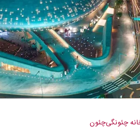
انه چئونگی‌چئون