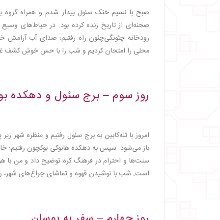
صبح با نسیم خنک سئول بیدار شدم و همراه گروه به 
صحنه‌ای از تاریخ زنده کرده بود. در حیاط‌های وسیع 
رودخانه چئونگی‌چئون راه رفتیم؛ صدای آب آرامش خا
محلی را امتحان کردیم و شب را با حس خوشِ کشف غذا
روز سوم – برج سئول و دهکده ب
امروز با تله‌کابین به برج سئول رفتیم و منظره شهر ز
باز می‌شود. سپس به دهکده هانوکی بوکچون رفتیم؛ خانه
سنت‌ها و احترام در فرهنگ کره توضیح داد و من با
است. شب با نوشیدن قهوه و تماشای چراغ‌های شهر، روزی
روز چهارم – سفر به بوسان