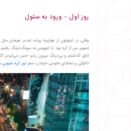
・
روز هفتم – کوه هالا و آبشار جونگیئون
・
روز هشتم – ساحل هیوپجه و موزه چای
・
روز نهم – بازگشت به ایران
روز اول – ورود به سئول
وقتی در اینچئون از هواپیما پیاده شدم، هیجان مثل ج
تصویر من از کره بود. با اتوبوس به میونگ‌دونگ رفتیم 
اتاق گذاشتم و بی‌درنگ بیرون زدم؛ حس می‌کردم اگ
تاکوکی و تماشای شلوغی خیابان، سفر
تور کره جنوبی
به