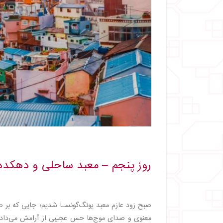
روز پنجم – معبد ساحلی و دهکده
صبح زود عازم معبد یونگ‌گونسـا شدیم؛ جایی که بر صخر
معنوی و صدای موج‌ها حس عجیبی از آرامش می‌داد. س