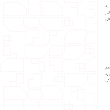
یه
نار
ای
شمم
اره
گی