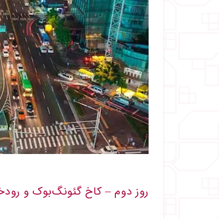
روز دوم – کاخ گئونگ‌بوک و رودخ