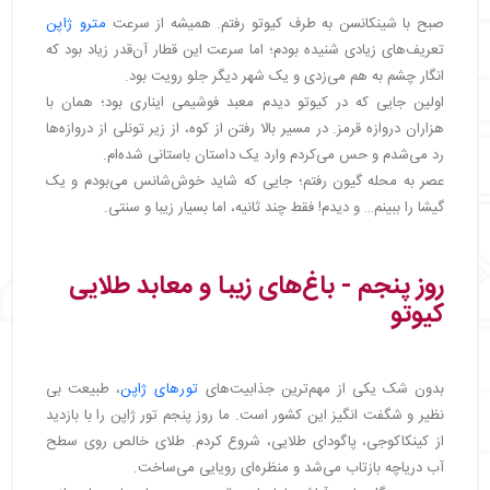
صبح با شینکانسن به طرف کیوتو رفتم. همیشه از سرعت
مترو ژاپن
تعریف‌های زیادی شنیده بودم؛ اما سرعت این قطار آن‌قدر زیاد بود که
انگار چشم به هم می‌زدی و یک شهر دیگر جلو رویت بود.
اولین جایی که در کیوتو دیدم معبد فوشیمی ایناری بود؛ همان با
هزاران دروازه قرمز. در مسیر بالا رفتن از کوه، از زیر تونلی از دروازه‌ها
رد می‌شدم و حس می‌کردم وارد یک داستان باستانی شده‌ام.
عصر به محله گیون رفتم؛ جایی که شاید خوش‌شانس می‌بودم و یک
گیشا را ببینم… و دیدم! فقط چند ثانیه، اما بسیار زیبا و سنتی.
روز پنجم - باغ‌های زیبا و معابد طلایی
کیوتو
بدون شک یکی از مهم‌ترین جذابیت‌های
تورهای ژاپن
، طبیعت بی
نظیر و شگفت انگیز این کشور است. ما روز پنجم تور ژاپن را با بازدید
از کینکاکوجی، پاگودای طلایی، شروع کردم. طلای خالص روی سطح
آب دریاچه بازتاب می‌شد و منظره‌ای رویایی می‌ساخت.