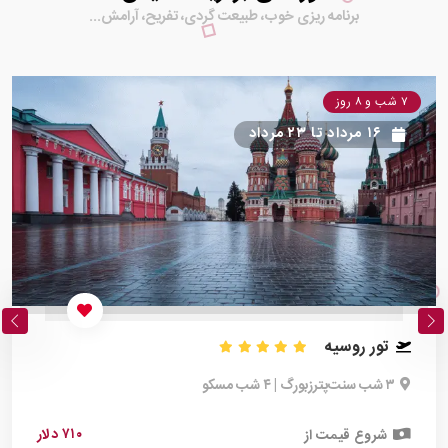
برنامه ریزی خوب، طبیعت گردی، تفریح، آرامش...
۷ شب و ۸ روز
۱۶ مرداد
تا
۲۳ مرداد
تور روسیه
۳ شب سنت‌پترزبورگ | ۴ شب مسکو
۷۱۰ دلار
شروع قیمت از