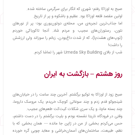
صبح به اوزاکا رفتم؛ شهری که انگار برای سرگرمی ساخته شده.
اولین مقصد قلعه اوزاکا بود. عظیم و باشکوه و پر از تاریخ.
اما جذاب‌ترین تجربه‌ی من، محله‌ی دوتون‌بوری بود؛ پر از نورهای
نئون، رستوران‌های عجیب و مردم شاد. آنجا تاکویاکی خوردم
(توپ‌های هشت‌پا)، که از شدت داغ‌بودن، زبانم را سوزاند ولی ارزشش
را داشت!
شب از بالای Umeda Sky Building شهر را تماشا کردم.
روز هشتم – بازگشت به ایران
صبح زود از اوزاکا به توکیو برگشتم. آخرین چند ساعت را در خیابان‌های
شینجوکو قدم زدم و چند سوغاتی کوچک خریدم: یک عروسک داروما،
چند بسته ماچا، و یک سری شکلات کیت‌کت طعم‌های عجیب.
وقتی در فرودگاه ناریتا نشسته بودم و بلیت برگشتم را در دست داشتم،
حس می‌کردم بخشی از من در ژاپن جا مانده — همان بخشی که با
نظم، طبیعت، ساختمان‌های آسمان‌خراشی و معابد چوبی گره خورده