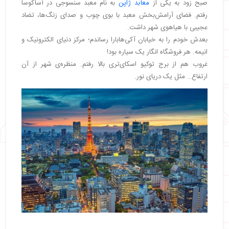
صبح زود به یکی از
معابد ژاپن
به نام معبد سنسوجی در آساکوسا
رفتم. فضای آرامش‌بخش معبد با بوی چوب و صدای زنگ‌ها، تضاد
عجیبی با هیاهوی شهر داشت.
بعدش خودم را به خیابان آکی‌هابارا رساندم؛ مرکز دنیای الکترونیک و
انیمه. هر فروشگاه انگار یک سیاره بود!
غروب هم از برج توکیو اسکای‌تری بالا رفتم. منظره‌ی شهر از آن
ارتفاع… مثل یک دریای نور.