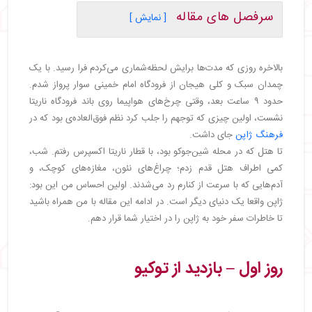
سرفصل های مقاله
[ نمایش ]
・
روز اول – بازدید از توکیو
・
روز دوم – گشت در نیکو
بالاخره روزی که مدت‌ها برایش لحظه‌شماری می‌کردم فرا رسید. با یک
・
روز سوم – زیبایی‌های هاکونه
چمدان سبک و کلی هیجان از فرودگاه امام خمینی سوار پرواز شدم.
・
روز چهارم – حرکت به سمت کیوتو
حدود ۹ ساعت بعد، وقتی چرخ‌های هواپیما روی باند فرودگاه ناریتا
・
روز پنجم - باغ‌های زیبا و معابد طلایی کیوتو
نشست، اولین چیزی که توجهم را جلب کرد نظم فوق‌العاده‌ی بود که در
・
روز ششم – کیوتو تا اوزاکا
فرهنگ ژاپن
جای داشت.
・
روز هشتم – بازگشت به ایران
تا هتل که در محله شین‌جوکو بود، با قطار ناریتا اکسپرس رفتم. شب،
کمی اطراف هتل قدم زدم؛ چراغ‌های نئون، مغازه‌های کوچک، و
آدم‌هایی که با سرعت از کنارم رد می‌شدند. اولین احساس من این بود:
ژاپن واقعا یک دنیای دیگر است. در ادامه این مقاله با من همراه باشید
تا خاطرات سفر خود به ژاپن را در اختیار شما قرار دهم.
روز اول – بازدید از توکیو