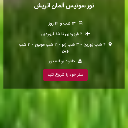
تور سوئیس آلمان اتریش
۱۳ ﺷﺐ و ۱۴ روز
۲ فروردین
تا
۱۵ فروردین
۴ ﺷﺐ زورﯾﺦ - ۳ ﺷﺐ ژﻧﻮ - ۳ ﺷﺐ ﻣﻮﻧﯿﺦ - ۳ ﺷﺐ
وﯾﻦ
دانلود برنامه تور
سفر خود را شروع کنید