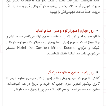
شاید بخواهید استراحت کنید، یا شاید بخواهید با قطار به دیدار برن
بروید؛ شهری آرام، کلاسیک، و پوشیده در آجرهای گرم و خاطره. اگر
بروید، حتماً ساعت نجومی‌اش را ببینید.
روز چهارم | عبور از کوه و مرز – سلام ایتالیا
با اتوبوس و لیدر تور، ژنو را به مقصد میلان ترک می‌کنیم. جاده، آرام و
چشم‌نواز است؛ سفری زمینی، اما روح‌نواز. به میلان که رسیدیم، در هتل
شیک و مرکزی Hotel Dei Cavalieri Milano Duomo مستقر
می‌شویم. قلب مد ایتالیا منتظر شماست.
روز پنجم | میلان – هنر، مد، زندگی
گشتی شهری در میلان، یعنی قدم زدن از کنار کلیسای عظیم دومو تا
گالری ویکتور امانوئل دوم، جایی که خرید و تاریخ در هم آمیخته‌اند.
میلان، هم معاصر است و هم کلاسیک؛ هم پرزرق‌وبرق و هم باوقار.