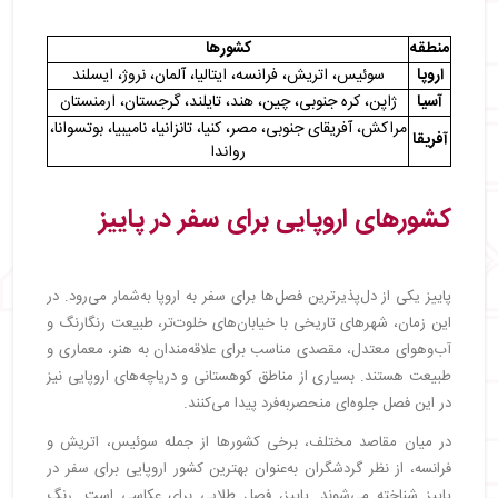
・
ایسلند
・
جاهای دیدنی پاییزی ایسلند
منطقه
کشورها
・
فستیوال‌های پاییزی ایسلند 2025
اروپا
سوئیس، اتریش، فرانسه، ایتالیا، آلمان، نروژ، ایسلند
・
ایتالیا
آسیا
ژاپن، کره جنوبی، چین، هند، تایلند، گرجستان، ارمنستان
・
جاهای دیدنی پاییزی ایتالیا
مراکش، آفریقای جنوبی، مصر، کنیا، تانزانیا، نامیبیا، بوتسوانا،
آفریقا
・
فستیوال‌های پاییزی ایتالیا 2025
رواندا
・
آلمان
・
جاهای دیدنی پاییزی آلمان
کشورهای اروپایی برای سفر در پاییز
・
فستیوال‌های پاییزی آلمان 2025
・
کشورهای آسیایی برای سفر در پاییز
・
ژاپن
پاییز یکی از دل‌پذیرترین فصل‌ها برای سفر به اروپا به‌شمار می‌رود. در
・
جاهای دیدنی پاییزی ژاپن
این زمان، شهرهای تاریخی با خیابان‌های خلوت‌تر، طبیعت رنگارنگ و
・
فستیوال‌های پاییزی ژاپن 2025
آب‌وهوای معتدل، مقصدی مناسب برای علاقه‌مندان به هنر، معماری و
・
کره جنوبی
طبیعت هستند. بسیاری از مناطق کوهستانی و دریاچه‌های اروپایی نیز
・
جاهای دیدنی پاییزی کره جنوبی
در این فصل جلوه‌ای منحصربه‌فرد پیدا می‌کنند.
・
فستیوال‌های پاییزی کره جنوبی 2025
در میان مقاصد مختلف، برخی کشورها از جمله سوئیس، اتریش و
・
چین
فرانسه، از نظر گردشگران به‌عنوان بهترین کشور اروپایی برای سفر در
・
جاهای دیدنی پاییزی چین
پاییز شناخته می‌شوند. پاییز، فصل طلایی برای عکاسی است. رنگ