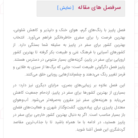
سرفصل های مقاله
[ نمایش ]
・
کشورهای اروپایی برای سفر در پاییز
・
سوئیس
فصل پاییز با رنگ‌های گرم، هوای خنک و دلپذیر و کاهش شلوغی،
・
جاهای دیدنی سوئیس در پاییز
بهترین فرصت را برای سفری خاطره‌انگیز فراهم می‌آورد. انتخاب
・
فستیوال‌های پاییزی سوئیس 2025
بهترین کشور برای سفر در پاییز به سلیقه‌ شما بستگی دارد. از
・
اتریش
کشورهای آسیایی با فرهنگ غنی و طبیعت بکر گرفته تا بهترین کشور
・
جاهیا دیدنی اتریش در پاییز
اروپایی برای سفر در پاییز، گزینه‌های بسیار متنوعی در دسترس هستند.
・
فستیوال‌های پاییزی اتریش 2025
پاییز فصل دگرگونی طبیعت است؛ جایی که برگ‌ها از سبزی به طلایی و
・
فرانسه
قرمز تغییر رنگ می‌دهند و چشم‌اندازهایی رویایی خلق می‌کنند.
・
جاهای دیدنی فرانسه در پاییز
این فصل علاوه بر زیبایی‌های بصری، مزایای دیگری نیز دارد؛ در
・
فستیوال‌های پاییزی فرانسه 2025
بسیاری از بهترین کشورها برای سفر در پاییز، ازدحام جمعیت کاهش
・
فنلاند
می‌یابد و هزینه‌های سفر نیز مقرون به‌صرفه‌تر می‌شود. آب‌وهوای
・
جاهای دیدنی پاییزی فنلاند
معتدل پاییزی برای پیاده‌روی، گشت‌وگذار شهری و فعالیت‌های فضای
・
فستیوال‌های پاییزی فنلاند ۲۰۲۵
باز بسیار مناسب است. اگر به دنبال بهترین کشور خارجی برای سفر در
・
نروژ
پاییز هستید، در ادامه با ما همراه باشید تا با جذاب‌ترین مقاصد
・
جاهای دیدنی پاییزی نروژ
گردشگری این فصل آشنا شوید.
・
فستیوال‌های پاییزی نروژ 2025