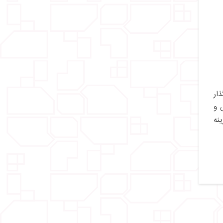
ار
 و
ینه