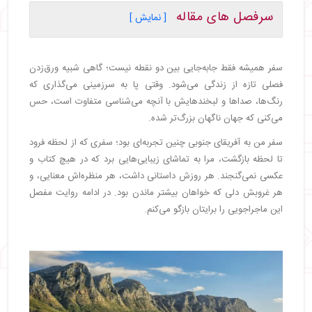
سرفصل های مقاله
[ نمایش ]
・
・
روز اول – سلام کیپ‌تاون، سلام شگفتی‌های تازه!
سفر همیشه فقط جابه‌جایی بین دو نقطه نیست؛ گاهی شبیه ورق‌زدن
・
روز دوم – جاده‌های ساحلی، نسیم اقیانوس و
فصلی تازه از زندگی‌ می‌شود. وقتی پا به سرزمینی می‌گذاری که
پنگوئن‌هایی بامزه
رنگ‌ها، صداها و لبخندهایش با آنچه می‌شناسی متفاوت است، حس
・
روز سوم – تیبِل ماونتین باشکوه، پرواز بر فراز شهر و
می‌کنی که جهان ناگهان بزرگ‌تر شده.
باغ‌هایی از جنس رؤیا
・
روز چهارم – خداحافظ کیپ‌تاون؛ سلام به حیات‌وحش
سفر من به آفریقای جنوبی چنین تجربه‌ای بود؛ سفری که از لحظه فرود
و جنگل
تا لحظه بازگشت، مرا به تماشای زیبایی‌هایی برد که در هیچ کتاب و
・
روز پنجم – سافاری، طلوع باشکوه و غروب طلایی
عکسی نمی‌گنجند. هر روزش داستانی داشت، هر منظره‌اش معنایی، و
・
روز ششم – ورود به سان‌سیتی؛ شهری زنده در دل
هر غروبش دلی که خواهان بیشتر ماندن بود. در ادامه روایت مفصل
طبیعت
این ماجراجویی را برایتان بازگو می‌کنم.
・
روز هفتم – آزادی کامل برای شادی
・
روز هشتم – ژوهانسبورگ؛ چهره مدرن آفریقا
・
روز نهم – خداحافظی با آفریقای جنوبی