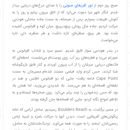
صبح روز دوم از
تور آفریقای جنوبی
را با صدای مرغ‌های دریایی بیدار
شدم. انگار شهر مرا دعوت می‌کرد که از اتاق بیرون بیایم و روز را به
آغوش طبیعت بسپارم. پس از صبحانه، به سمت جاده ساحلی هوت‌بِی
حرکت کردیم. جاده مثل روبانی پیچ‌درپیچ، میان کوه و اقیانوس کشیده
شده بود. هر پیچ، منظره‌ای تازه داشت و هر منظره، دلی تازه
می‌خواست.
در بندر هوت‌بی سوار قایق شدیم. نسیم سرد و شاداب اقیانوس به
صورتم می‌زد و قطره‌های ریز آب روی پوست‌ام می‌نشست. لحظه‌ای که
فک‌های دریایی سرشان را از آب بیرون آوردند و کنار قایق بازیگوشانه
شنا کردند، حس کردم وارد فیلمی مستند شده‌ام.مسیرمان به سمت
Cape Point ادامه یافت؛ جایی که دو اقیانوس اطلس و هند در
نقطه‌ای افسانه‌ای به هم می‌رسند. باد شدیدی می‌وزید، اما همان باد
بود که حس زنده‌بودن را چند برابر می‌کرد. روی صخره‌ها ایستادم و به
تلاطم امواج نگاه کردم؛ جایی که افسانه‌ها جان گرفته بودند.
در مسیر برگشت، به Boulders Beach رسیدیم. ساحل آرامی که خانه
پنگوئن‌های آفریقایی‌ است. دیدن آنها با حرکات بامزه و شبیه لباس
رسمی‌شان، لبخند را به صورت همه می‌آورد. نزدیک‌شدنشان به ساحل،