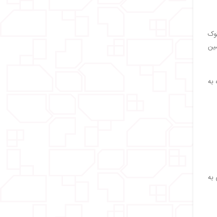
گوک
مین
 به
 به