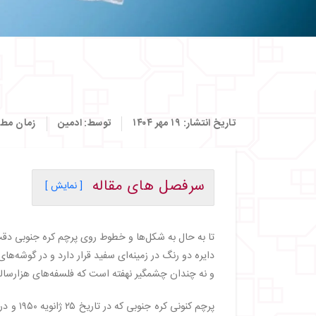
تاریخ انتشار:
۱۹ مهر ۱۴۰۴
توسط:
ادمین
زمان مطا
سرفصل های مقاله
[ نمایش ]
・
تاریخچه پرچم کره جنوبی
・
اجزای اصلی پرچم کره جنوبی
تا به حال به شکل‌ها و خطوط روی پرچم کره جنوبی دقت 
・
پس‌زمینه سفید
دایره دو رنگ در زمینه‌ای سفید قرار دارد و در گوشه‌
・
دایره مرکزی (تگوک)
و نه چندان چشمگیر نهفته است که فلسفه‌های هزارساله، 
・
چهار تریگرام سیاه
・
جایگاه پرچم در زندگی امروز کره‌ای‌ها