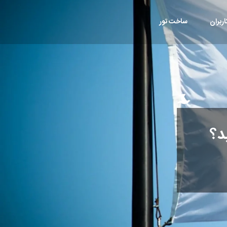
ربران
ساخت تور
د؟