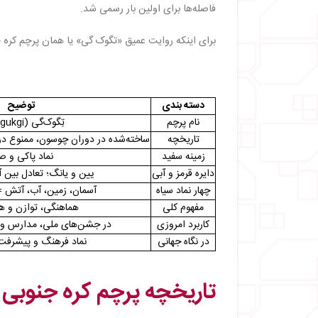
・
نگاه دنیا به پرچم کره جنوبی
فاصله‌ها برای اولین بار رسمی شد.
・
جمع بندی
برای اینکه روایت عمیق «تگوک گی» یا همان پرچم کره جن
دسته بندی
توضیح
نام پرچم
تِگوک‌گی (Taegukgi)
تاریخچه
ساخته‌شده در دوران چوسون، ممنوع در اش
زمینه سفید
نماد پاکی و ص
دایره قرمز و آبی
یین و یانگ؛ تعادل بین 
چهار نماد سیاه
آسمان، زمین، آب، آتش 
مفهوم کلی
هماهنگی، توازن و 
کاربرد امروزی
در جشن‌های ملی، مدارس و 
در نگاه جهانی
نماد فرهنگ و پیشرفت 
تاریخچه پرچم کره جنوبی