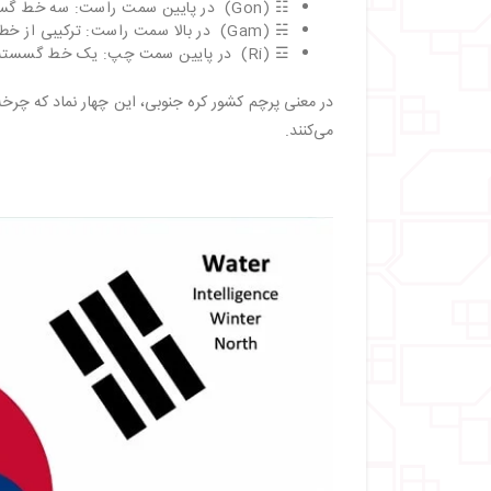
☷ (Gon) در پایین سمت راست: سه خط گسسته که زمین، باروری و پذیرش را نشان می‌دهد.
☵ (Gam) در بالا سمت راست: ترکیبی از خطوط پیوسته و گسسته که نماد آب، خرد و زندگی است.
☲ (Ri) در پایین سمت چپ: یک خط گسسته میان دو خط پیوسته که نشانه آتش، شور و انرژی است.
در معنی پرچم کشور کره جنوبی، این چهار نماد که چرخه
می‌کنند.