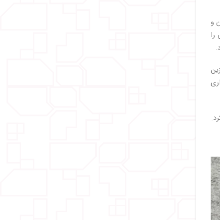
ن و
 را
.
گزین
اری