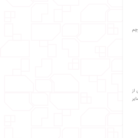
رچم
 از
ایر