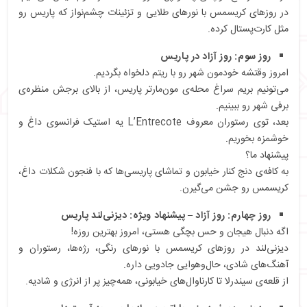
در روزهای کریسمس با نورهای طلایی و تزئینات چشم‌نواز که پاریس رو
مثل کارت‌پستال کرده.
روز سوم: روز آزاد در پاریس
امروز وقتشه خودمون شهر رو با ریتم دلخواه بگردیم.
می‌تونیم بریم سراغ محله‌ی مون‌مارتر پاریس، از بالای برجش منظره‌ی
برفی شهر رو ببینیم.
بعد، توی رستوران معروف L’Entrecote یه استیک فرانسوی داغ و
خوشمزه بخوریم.
پیشنهاد ما؟
به کافه‌ی دنج کنار خیابون و تماشای پاریسی‌ها که با فنجون شکلات داغ،
کریسمس رو جشن می‌گیرن.
روز چهارم: روز آزاد – پیشنهاد ویژه: دیزنی‌لند پاریس
اگه دنبال هیجان و حس بچگی هستی، امروز بهترین روزه!
دیزنی‌لند در روزهای کریسمس با نورهای رنگی، رژه‌ها، رستوران و
آهنگ‌های شادی، حال‌و‌هوایی جادویی داره.
از قلعه‌ی سیندرلا تا کارناوال‌های خیابونی، همه‌چیز پر از انرژی و شادیه.