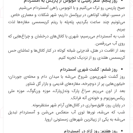
روز پنجم: سفر زمینی با اتوبوس از پاریس به آمستردام
صبح پاریس رو ترک می‌کنیم و با اتوبوس راهی آمستردام می‌شیم.
در مسیر، توقف کوتاهی در بروکسل داریم؛ شهر شکلات و معماری خاص.
می‌تونیم چند ساعت بگردیم، پله‌پله با ریتم کریسمسی مغازه‌ها لذت
ببریم.
شب به آمستردام می‌رسیم؛ شهری با کانال‌های درخشان و چراغ‌هایی که
روی آب می‌رقصن.
بعد از اقامت در هتل، قدم‌زنی شبانه کوتاه در کنار کانال‌ها و تماشای حس
کریسمس هلندی رو از نزدیک تجربه کنیم.
روز ششم: گشت شهری آمستردام
روز گشت شهری‌مون شروع می‌شه با میدان دام و محله‌ی جوردان؛
خیابون‌هایی پر از دوچرخه، مغازه‌های قدیمی و بازار گل شناور.
بعد از اون می‌ریم سراغ پارک وندل‌پارک، موزه ون‌گوگ، موزه ملی
ریکس‌موزیوم و خونه‌ی آنه فرانک.
در پایان روز، قایق‌سواری در کانال‌های آرام شهر منتظرمونه.
شب که می‌شه، نورها توی آب منعکس می‌شن و آمستردام تبدیل
می‌شه به یکی از زیباترین شهرهای زمستونی اروپا.
روز هفتم: روز آزاد در آمستردام