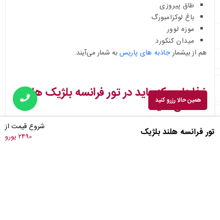
طاق پیروزی
باغ لوکزامبورگ
موزه لوور
میدان کنکورد
هم از بیشمار
جاذبه های پاریس
به شمار می‌آیند.
غذاهایی که باید در تور فرانسه بلژیک هلند
همین حالا رزرو کنید
امتحان کنید
شروع قیمت از
تور فرانسه هلند بلژیک
۲۴۹۰ یورو
اندیو و هم گارتین، استومپ و واترزوی گنت در بلژیک
استروپ وافل، شاه ماهی هلندی و دراپ در هلند
سوپ پیاز، بوف بورگینیون و تارت تاتین در فرانسه