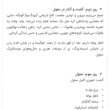
روز دوم: گشت و گذار در سئول
صبح می‌زنیم بیرون و اولین مقصد، کاخ تاریخی گیونگ‌بوک‌گونگه؛ جایی
که معماری پادشاهی کره مثل یک صحنه فیلم زنده می‌شه. بعد، وقت یه
تجربه خاصه؛ پوشیدن هانبوک — لباس سنتی کره. راهی دهکده بوکچون
هانوک می‌شیم؛ کوچه‌های چوبی، معماری قدیمی و حس زندگی کره‌ای.
ناهار بوفه داریم. بعد از ظهر بازدید از معبد جوگیسا و در پایان، قدم زدن
در خیابان اینسادونگ؛ پر از سوغات هنری و حال‌و‌هوای نوستالژیک
سئول.
روز سوم: سئول
گشت شهری کامل سئول:
• برج لوتـه
• ناهار بوفه
• محله گانگنام
• کتابخانه استارفیلد