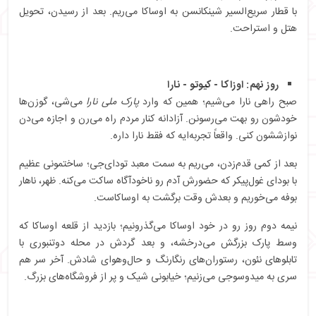
با قطار سریع‌السیر شینکانسن به اوساکا می‌ریم. بعد از رسیدن، تحویل
هتل و استراحت.
روز نهم: اوزاکا - کیوتو - نارا
صبح راهی نارا می‌شیم؛ همین که وارد
پارک ملی نارا
می‌شی، گوزن‌ها
خودشون رو بهت می‌رسونن. آزادانه کنار مردم راه می‌رن و اجازه می‌دن
نوازششون کنی. واقعاً تجربه‌ایه که فقط نارا داره.
بعد از کمی قدم‌زدن، می‌ریم به سمت معبد تودای‌جی؛ ساختمونی عظیم
با بودای غول‌پیکر که حضورش آدم رو ناخودآگاه ساکت می‌کنه. ظهر، ناهار
بوفه می‌خوریم و بعدش وقت برگشت به اوساکاست.
نیمه دوم روز رو در خود اوساکا می‌گذرونیم؛ بازدید از قلعه اوساکا که
وسط پارک بزرگش می‌درخشه، و بعد گردش در محله دوتنبوری با
تابلوهای نئون، رستوران‌های رنگارنگ و حال‌وهوای شادش. آخر سر هم
سری به میدوسوجی می‌زنیم؛ خیابونی شیک و پر از فروشگاه‌های بزرگ.