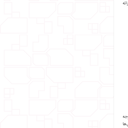
ئه
ه متوجه
ها