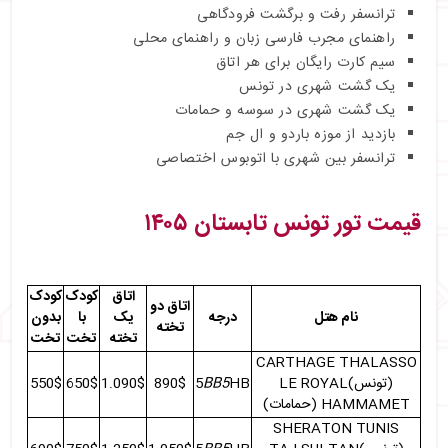
ترانسفر رفت و برگشت فرودگاهی
راهنمای مجرب فارسی زبان و راهنمای محلی
سیم کارت رایگان برای هر اتاق
یک گشت شهری در تونس
یک گشت شهری در سوسه و حمامات
بازدید از موزه باردو و ال جم
ترانسفر بین شهری با اتوبوس اختصاصی
قیمت تور تونس تابستان ۱۴۰۵
اتاق
کودک
کودک
اتاق دو
نام هتل
درجه
یک
با
بدون
تخته
تخته
تخت
تخت
CARTHAGE THALASSO
(تونس)LE ROYAL
HB
BB5
5
890$
1.090$
650$
550$
HAMMAMET (حمامات)
SHERATON TUNIS