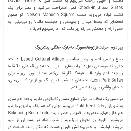
ماست و خیلی راحت می‌رویم به سمت هتل DaVinci Hotel &
Suites. بعد از Check-in کمی استراحت می‌کنیم و عصر برای یک
گشت کوتاه می‌رویم سمت Nelson Mandela Square. تو همون
لحظه‌ای که وسط میدان وایمیستی و مجسمه ماندلا رو می‌بینی، یه
حس آرام و مطمئن می‌زنه زیر دلت که «ما رسیدیم آفریقا!»
روز دوم: حرکت از ژوهانسبورگ به پارک جنگلی پیلانزبرگ
صبح راه می‌افتیم و اولین توقفمون Lesedi Cultural Village هست؛
جایی که موسیقی طبل‌ها، رقص‌های سنتی و خانه‌های قبیله‌ای دقیقاً ما
رو چند قدم وارد قلب فرهنگ آفریقا می‌کنه. بعد از اون می‌ریم برای
Lion Park Safari؛ لحظه‌ای که شیر یا یوزپلنگ رو از نزدیک می‌بینی،
هیجان واقعی توی دلت می‌افته.
در مسیر یک توقف در مرکز صنایع دستی کامبانوس داریم و بعد هم سری
به شهربازی Gold Reef City می‌زنیم؛ جایی که هم رنگ و انرژی داره و
هم حال‌وهوای معدن‌های قدیمی. عصر وارد Bakubung Bush Lodge
می‌شیم. اتاق‌ها رو تحویل می‌گیریم و شب، شام در رستوران لژ سرو
می‌شه. لوکیشن و حس‌وحالش طوری هست که انگار وسط طبیعت در