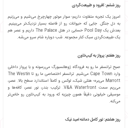
روز ششم: آفرود و طبیعت‌گردی
امروز یک تجربه متفاوت داریم؛ سوار موتور چهارچرخ می‌شیم و می‌زنیم
به دل جنگل. جایی که حیوانات رو از فاصله بسیار نزدیک‌تر می‌بینیم.
بعدش یک Pool Day حسابی در هتل The Palace داریم و عصر هم
یک طبیعت‌گردی سبک کنار مجموعه. شب دوباره شام سرو می‌شه.
روز هفتم: پرواز به کیپ‌تاون
صبح ترانسفر ما رو به فرودگاه ژوهانسبورگ می‌رسونه و با پرواز داخلی
وارد Cape Town می‌شیم. ترانسفر اختصاصی ما رو تا The Westin
Marrott می‌بره؛ هتلی شیک، لوکس و کاملاً استاندارد سطح بالا. عصر،
می‌ریم سمت V&A Waterfront. ترکیب بندر، نور عصر، کافه‌ها و
موسیقی خیابونی دقیقاً همون چیزیه که ورود به کیپ‌تاون رو خاص‌تر
می‌کنه.
روز هشتم: تور کامل دماغه امید نیک