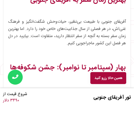
آفریقای جنوبی با طبیعت بی‌نظیر، حیات‌وحش شگفت‌انگیز و فرهنگ
غنی‌اش، در هر فصلی از سال جذابیت‌های خاص خود را دارد. اما بهترین
زمان سفر بسته به آنچه از سفر انتظار دارید، متفاوت است. بیایید در دل
هر فصل این کشور ماجراجویی کنیم.
بهار (سپتامبر تا نوامبر): جشن شکوفه‌ها
و طبیعت
همین حالا رزرو کنید
شروع قیمت از
تور آفریقای جنوبی
بهار در آفریقای جنوبی فصلی است که طبیعت در حال زنده‌شدن است.
۳۴۹۰ دلار
دشت‌ها و مراتع پوشیده از گل‌های وحشی، به ویژه در مناطق کیپ
غربی، شما را مسحور می‌کند. این زمان ایده‌آل برای بازدید از باغ‌های
گیاه‌شناسی کیرستن‌باش و تماشای نهنگ‌ها در سواحل هِرمانوس است.
مزایا:
طبیعت زنده و رنگارنگ، آب‌وهوای مطبوع، قیمت