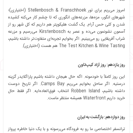
امروز می‌ریم برای تور Stellenbosch & Franschhoek (اختیاری)؛
شهرهای انگور، مزه‌ها، مزرعه‌های انگوری که تا چشم کار می‌کنه کشیده
شدن و کلی حس آرام. یک گشت هلیکوپتر هم داریم که کل شهر رو از
آسمون نشونمون می‌ده و عصر به Kirstenbosch می‌رسیم و مزرعه
شراب آفریقایی رو می‌بینیم. اگر بخوایم تجربه‌ای متفاوت‌تر داشته باشیم،
The Test Kitchen & Wine Tasting هم هست (اختیاری).
روز یازدهم: روز آزاد کیپ‌تاون
این روز کاملاً با خودمونه. اگه حال هیجان داشته باشیم پاراگلایدر گزینه
درستیه. اگر ساحل بخوایم می‌ریم Camps Bay. اگر تاریخ دوست
داشته باشیم، Robben Island انتخاب فوق‌العاده‌ایه. اگر فقط حال
خرید داریم Waterfront همیشه منتظر ماست.
روز دوازدهم: بازگشت به ایران
ترانسفر اختصاصی ما رو به فرودگاه می‌رسونه و با یک دنیا خاطره پرواز