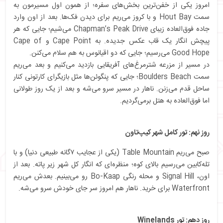
امروز یکی از خفن‌ترین بخش‌های سفره؛ از همون اول مسیرمون به
سمت Hout Bay و با کروز می‌ریم برای دیدن فک‌ها. بعد از اون وارد
جاده فوق‌العاده زیبای Chapman’s Peak Drive می‌شیم؛ جایی که هر
پیچش انگار یک قاب عکس جدیده. به Cape Point و Cape of
Good Hope می‌رسیم؛ جایی که دو اقیانوس به هم سلام می‌کنن.
در مسیر از مزرعه شترمرغ‌های آفریقایی بازدید می‌کنیم و بعد می‌ریم
سمت Boulders Beach؛ جایی که پنگوئن‌ها مثل بازیگرای کارتونی کنار
ساحل قدم می‌زنن. ناهار در مسیر سرو می‌شه و بعد از یک روز طولانی
اما فوق‌العاده به هتل برمی‌گردیم.
روز نهم: تور کامل شهر کیپ‌تاون
صبح می‌ریم Table Mountain (یکی از عجایب ۷گانه طبیعی دنیا) و با
تله‌کابین می‌رسیم بالای کوه؛ منظره‌ای که انگار کل شهر زیر پاته. بعد از
اون، Signal Hill و محله رنگی Bo-Kaap رو می‌بینیم. بعدش می‌ریم
Waterfront برای خرید. ناهار هم امروز سر جای خودش سرو می‌شه.
روز دهم: تور Winelands