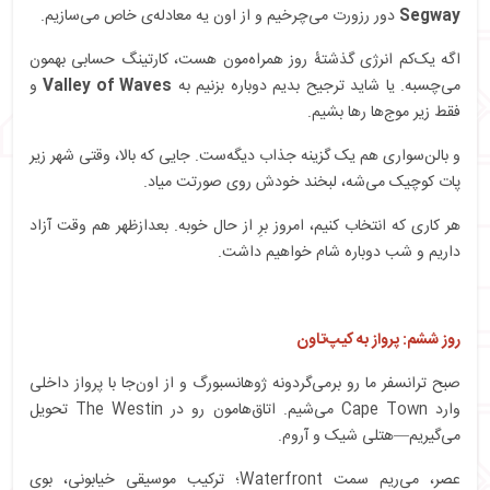
Segway
دور رزورت می‌چرخیم و از اون یه معادله‌ی خاص می‌سازیم.
اگه یک‌کم انرژی گذشتۀ روز همراه‌مون هست، کارتینگ حسابی بهمون
می‌چسبه. یا شاید ترجیح بدیم دوباره بزنیم به
Valley of Waves
و
فقط زیر موج‌ها رها بشیم.
و بالن‌سواری هم یک گزینه جذاب دیگه‌ست. جایی که بالا، وقتی شهر زیر
پات کوچیک می‌شه، لبخند خودش روی صورتت میاد.
هر کاری که انتخاب کنیم، امروز برِ از حال خوبه. بعدازظهر هم وقت آزاد
داریم و شب دوباره شام خواهیم داشت.
روز ششم: پرواز به کیپ‌تاون
صبح ترانسفر ما رو برمی‌گردونه ژوهانسبورگ و از اون‌جا با پرواز داخلی
وارد Cape Town می‌شیم. اتاق‌هامون رو در The Westin تحویل
می‌گیریم—هتلی شیک و آروم.
عصر، می‌ریم سمت Waterfront؛ ترکیب موسیقی خیابونی، بوی