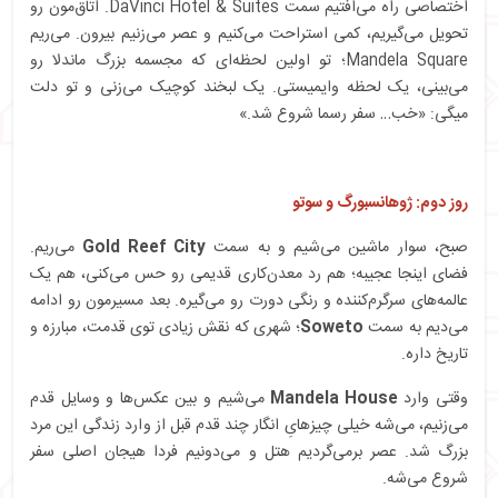
اختصاصی راه می‌افتیم سمت DaVinci Hotel & Suites. اتاق‌مون رو
تحویل می‌گیریم، کمی استراحت می‌کنیم و عصر می‌زنیم بیرون. می‌ریم
Mandela Square؛ تو اولین لحظه‌ای که مجسمه بزرگ ماندلا رو
می‌بینی، یک لحظه وایمیستی. یک لبخند کوچیک می‌زنی و تو دلت
میگی: «خب… سفر رسما شروع شد.»
روز دوم: ژوهانسبورگ و سوتو
صبح، سوار ماشین می‌شیم و به سمت
Gold Reef City
می‌ریم.
فضای اینجا عجیبه؛ هم رد معدن‌کاری قدیمی رو حس می‌کنی، هم یک
عالمه‌های سرگرم‌کننده و رنگی دورت رو می‌گیره. بعد مسیرمون رو ادامه
می‌دیم به سمت
Soweto
؛ شهری که نقش زیادی توی قدمت، مبارزه و
تاریخ داره.
وقتی وارد
Mandela House
می‌شیم و بین عکس‌ها و وسایل قدم
می‌زنیم، می‌شه خیلی چیزهایِ انگار چند قدم قبل از وارد زندگی این مرد
بزرگ شد. عصر برمی‌گردیم هتل و می‌دونیم فردا هیجان اصلی سفر
شروع می‌شه.