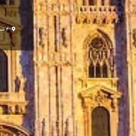
۴ شب نیس/ ۳ شب جنوا / ۴ شب فلورانس / ۳ شب میلان