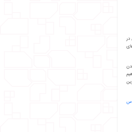
در
ای
دن
یم
رین
اس