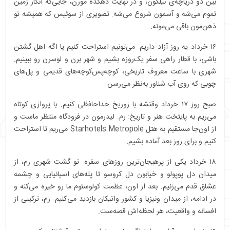
بین دو دریاچه‌ی نیلگون، و در نهایت دهکده مورن، جایی‌که انگار زمین
تموم می‌شه و آسمون شروع می‌شه. تصویری از سوئیس که همیشه تو
ذهن‌مون باقی می‌مونه.
۱۶ خرداد یه روز آزاد داریم. می‌تونیم استراحت کنیم یا اگه اهل گشتن
باشی، با قطار راهی سفر یک‌روزه بشیم و شهر برن و لوسرن رو ببینیم.
شهری با ساعت معروف تاریخی، کوچه‌پس‌کوچه‌های قدیمی و پل‌های
چوبی که روی آب شناور به‌نظر می‌رسن.
صبح روز ۱۷ خرداد وقتشه با زوریخ خداحافظی کنیم. با پروازی کوتاه
می‌ریم به پایتخت هنر و تاریخ: رم. لیدرمون در فرودگاه منتظر ماست و
از اون‌جا مستقیم به هتل Starhotels Metropole می‌ریم تا استراحت
کنیم و برای روز بعد آماده بشیم.
۱۸ خرداد یکی از پرهیجان‌ترین روزهای سفره. تو گشت شهری رم، از
میدان دل پوپولو و خیابون دل کروسو تا پله‌های اسپانیایی و چشمه
عشاق قدم می‌زنیم. بعد از اون، عظمت کولوسئوم ما رو خیره می‌کنه و
در ادامه، از میدان ونیزیا و کشور واتیکان بازدید می‌کنیم. رم، ترکیبی از
افسانه و واقعیت، هر لحظه‌اش قصه‌ست.