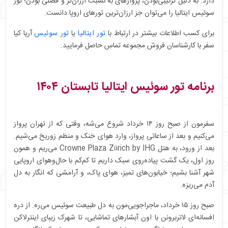
دارد. به دلیل ترکیبی‌بودن، پروازهای به نسبت ارزان‌تر و فصلی بودن؛ تور
سوئیس ایتالیا را می‌توان جز ارزان‌ترین تورهای اروپا دانست.
برای کسب اطلاعات بیشتر در ارتباط با
تور ایتالیا
یا
تور سوئیس
آریا کیا
سفر با کارشناسان فروش مجموعه تماس حاصل فرمایید.
برنامه تور سوئیس ایتالیا تابستان ۱۴۰۴
سفرمون از صبح روز ۱۴ خرداد شروع می‌شه، وقتی که از تهران پرواز
می‌کنیم و بعد از ساعاتی پرواز، وارد هوای خنک و منظم زوریخ می‌شیم.
بعد از ورود، به هتل Crowne Plaza Zürich by IHG می‌ریم و همون
روز اول، یک گشت پیاده‌روی سبک داریم تا کم‌کم با حال‌و‌هوای اروپایی
شهر آشنا بشیم؛ خیابون‌های تمیز، هوای پاک، و آرامشی که انگار به دل
آدم می‌ریزه.
صبح روز ۱۵ خرداد، ماجراجویی‌مون به دل طبیعت سوئیس می‌ره. از دره
افسانه‌ای لاتربرونن با اون آبشارهای تماشایی، تا شهرک زیبای اینترلاکن