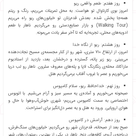
روز هفتم: طعم واقعی ریو
امروز بوی کارناوال تو هواست. به محل تمرینات می‌ریم، رنگ و ریتم
همه‌جا پخش شده. بعدش قدم‌زنان تو خیابون‌های ریو راه می‌ریم
(Walking Tour) و بازار صنایع‌دستی رو می‌گردیم. ناهار با طعم
ادویه‌های محلی، تجربه‌ایه که تا آخر سفر یادت می‌مونه.
روز هشتم: ریو از نگاه خدا
امروز، از ارتفاع ۷۱۰ متری، شهر رو از کنار مجسمه‌ی مسیح نجات‌دهنده
می‌بینی. ریو زیر پاته، گسترده و درخشان. بعد، بازدید از استادیوم
ماراکانا، محله‌ی رنگارنگ لاپا و پله‌های معروف سلرون. ناهار رو لب دریا
می‌خوریم و عصر با غروب آفتاب برمی‌گردیم هتل.
روز نهم: خداحافظ ریو، سلام کامپوس
صبحونه می‌خوریم و آماده‌ی یه مسیر سبز و آرام می‌شیم. با اتوبوس
اختصاصی به سمت کامپوس می‌ریم؛ شهری خوش‌آب‌وهوا با حال و
هوای اروپایی. ورود به هتل و یه عصر دل‌انگیز برای استراحت.
روز دهم: آرامش در کامپوس
صبح بعد از صبحانه، قدم‌زنان شهر رو می‌گردیم: خیابون‌های سنگ‌فرش،
دریاچه‌ی آروم، کافه‌های دنج. ناهار در یکی از بهترین رستوران‌های شهر