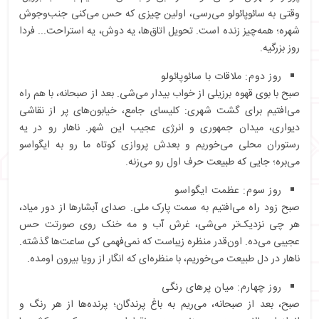
وقتی به سائوپائولو می‌رسی، اولین چیزی که حس می‌کنی جنب‌وجوش
شهره؛ همه‌چیز زنده است. تحویل اتاق‌ها، یه دوش، یه استراحت... فردا
روز بزرگیه.
روز دوم: ملاقات با سائوپائولو
صبح با بوی قهوه برزیلی از خواب بیدار می‌شی. بعد از صبحانه، با هم راه
می‌افتیم برای گشت شهری: کلیسای جامع، خیابون‌های پر از نقاشی
دیواری، میدان جمهوری و انرژی عجیب این شهر. ناهار رو در یه
رستوران محلی می‌خوریم و بعدش پروازی کوتاه ما رو به ایگواسو
می‌بره؛ جایی که طبیعت حرف اول رو می‌زنه.
روز سوم: عظمت ایگواسو
صبح زود راه می‌افتیم به سمت پارک ملی. صدای آبشارها از دور میاد،
هر چی نزدیک‌تر می‌شی، غرش آب و مه خنک روی صورتت حس
عجیبی می‌ده. اون‌قدر منظره زیباست که نمی‌فهمی کی ساعت‌ها گذشته.
ناهار در دل طبیعت می‌خوریم، با منظره‌ای که انگار از رویا بیرون اومده.
روز چهارم: میان پرهای رنگی
صبح، بعد از صبحانه، می‌ریم به باغ پرندگان؛ پرنده‌ها از هر رنگ و