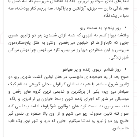
اندازه‌ای بالای سرت پر می‌زنن. بعد به نقطه‌ای می‌رسیم که سه کشور با
هم تلاقی دارن — برزیل، آرژانتین و پاراگوئه. سه پرچم کنار رودخانه، سه
دنیا در یک نگاه.
روز پنجم: به سمت ریو
وقتشه پرواز کنیم به شهری که همه ازش شنیدن: ریو دو ژانیرو. همون
جایی که کارناوال‌ها تو خیابون می‌رقصن. وقتی به هتل پنج‌ستاره‌مون
می‌رسی و اون منظره‌ی دریا رو می‌بینی، تازه می‌فهمی چرا بهش می‌گن
شهر زندگی.
روز ششم: ریوی زنده و پر هیاهو
صبح بعد از یه صبحونه ی دلچسب در هتل اولین گشت شهری ریو دو
ژانیرو شروع میشه. با هم به تماشای کارناوال محلی گروهی به نام کیک
سیامار می ریم؛ یکی از بزرگترین و قدیمی ترین گروه های رقص و
موسیقی در شهر که اجرای زنده شون وسط خیابون پر از انرژی و رنگه.
بعد، مسيرمون به سمت کوه های دوقلوی شوگرلوف ادامه پیدا می کنه
سوار تله کابین معروف ریو می شیم و از اون بالا منظره ی نفس گیر
خلیج ریو دو ژانیرو رو تماشا میکنیم. جایی که دریا و شهر توی یک قاب
جا میشن.