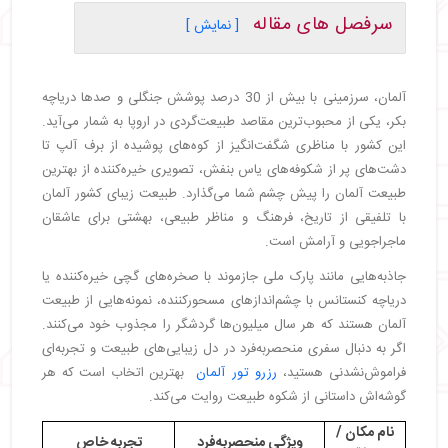
سرفصل های مقاله
[ نمایش ]
・
شهر کنستانس: دریاچه کنستانس
・
شهر برشتسگادن: آبشار روتباخ
آلمان، سرزمینی با بیش از 30 درصد پوشش جنگلی و صدها دریاچه
・
شهر درسدن: مسیر پینترز
بکر، یکی از محبوب‌ترین مقاصد طبیعت‌گردی در اروپا به شمار می‌آید.
・
جزیره روگن: پارک ملی جازموند
این کشور با مناظری شگفت‌انگیز از کوه‌های پوشیده از برف آلپ تا
・
ناحیه آلپ: مسیر دامنه‌های آلپ
دشت‌های پر از شکوفه‌های یاس بنفش، تصویری خیره‌کننده از بهترین
・
ناحیه هارتس: پارک ملی هارز و مسیر گوته
طبیعت آلمان را پیش چشم شما می‌گذارد. طبیعت زیبای کشور آلمان
・
پارک ملی هارز
با تلفیقی از تاریخ، فرهنگ و مناظر طبیعی، بهشتی برای عاشقان
・
منطقه لونبرگ هیث: مسیر شکوفه‌های یاس بنفش
ماجراجویی و آرامش است.
・
جنوب شرقی دریای شمال: تالاب ساحلی
جاذبه‌هایی مانند پارک ملی جازموند با صخره‌های گچی خیره‌کننده یا
・
جنگل تورینگن
دریاچه کنستانس با چشم‌اندازهای مسحورکننده، نمونه‌هایی از طبیعت
・
گشت و گذار در طبیعت‌های آلمان
آلمان هستند که هر سال میلیون‌ها گردشگر را مجذوب خود می‌کنند.
اگر به دنبال سفری منحصربه‌فرد در دل زیبایی‌های طبیعت و تجربه‌ای
فراموش‌نشدنی هستید،
رزرو تور آلمان
بهترین اتخاب است که هر
گوشه‌اش داستانی از شکوه طبیعت روایت می‌کند.
نام مکان /
ویژگی منحصربه‌فرد
تجربه خاص