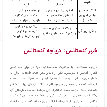
هیث
تابستان
گل‌ها
تالاب ساحلی
امکان پیاده‌روی روی
تورهای محیط‌زیستی،
وادن (دریای
گل‌ولای هنگام جزر +
مشاهده پرندگان،
شمال)
حیات‌وحش متنوع
بازدید از جزایر نزدیک
پیاده‌روی در پاییز،
مسیر ۱۷۰ کیلومتری + قلعه
جنگل تورینگن
کلیساهای قدیمی،
وارتبورگ و معماری سنتی
ترکیب تاریخ و طبیعت
شهر کنستانس: دریاچه کنستانس
دریاچه کنستانس، با موقعیت منحصربه‌فرد خود در میان سه کشور
آلمان، اتریش و سوئیس، یکی از دیدنی‌ترین نقاط طبیعت آلمان به
شمار می‌رود. این دریاچه با چشم‌اندازهای مسحورکننده، از جمله
آب‌های شفاف و کوه‌های سرسبز آلپ، مکانی ایده‌آل برای عاشقان
طبیعت است. جزیره مانیاد در اطراف این دریاچه به‌واسطه باغ‌های گل
رنگارنگ و معماری تاریخی‌اش، یکی از نقاط محبوب برای گردش و
عکاسی است. بازدید از شهرهای اطراف دریاچه مانند کنستانس و لینداو