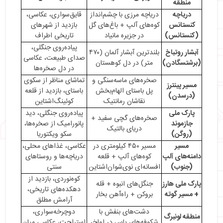
منطقه
دریاچه
دریاچه مرزی با چشم‌انداز
قایق‌سواری، عکاسی،
کنستانس
کوه‌های آلپ + باغ‌های گل
بازدید از شهرهای
(کنستانس)
در جزیره مانیاد
تاریخی اطراف
پیاده‌روی جنگلی،
آبشار روتباخ
بلندترین آبشار آلمان (۴۷۰
صدای طبیعت، عکاسی
(برشتسگادن)
متر) در دل کوهستان
در دل صخره‌ها
صخره‌های ماسه‌سنگی و
تماشای مناظر از سکوی
مسیر پینترز
پل باستای الهام‌بخش
باستای، بازدید از قلعه
(درسدن)
نقاشان رمانتیک
کوئینگ‌اشتاین
پارک ملی
پیاده‌روی جنگلی، دید
صخره‌های گچی سفید +
جازموند
پانورامیک از صخره‌ها،
دریای بالتیک
(روگن)
سکو ویکتوریا
مسیر
مسیر ۴۵۰ کیلومتری در
عکاسی، غذاهای محلی،
دامنه‌های آلپ
کوه‌های آلپ + قلعه
دریاچه‌ها و روستاهای
(جنوب)
افسانه‌ای نوی‌شوان‌اشتاین
سنتی
کوه‌نوردی، بازدید از
پارک ملی هارز
جنگل‌های انبوه + قله
دهکده‌های تاریخی،
+ مسیر گوته
بروکن + راه‌آهن بخار
آرامش مطلق
دشت‌های بنفش با
دوچرخه‌سواری،
منطقه لونبرگ
شکوفه‌های یاس در اواخر
استراحت، عکاسی میان