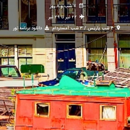
۷ شب و ۸ روز
۲۲ تیر
تا
۲۹ تیر
۴ شب پاریس / ۳ شب آمستردام
دانلود برنامه تور