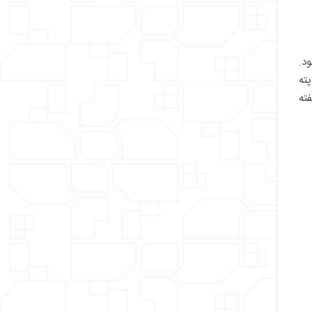
ود.
ته
ته